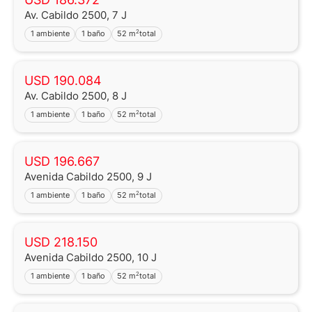
Av. Cabildo 2500, 7 J
2
1 ambiente
1 baño
52 m
total
Martillero Maximiliano Miguel D'Aria
Matrícula CUCICBA N° 8264
Av. Juramento 1775 - Belgrano - CABA
USD 190.084
Av. Cabildo 2500, 8 J
2
1 ambiente
1 baño
52 m
total
USD 196.667
Avenida Cabildo 2500, 9 J
2
1 ambiente
1 baño
52 m
total
USD 218.150
Avenida Cabildo 2500, 10 J
2
1 ambiente
1 baño
52 m
total