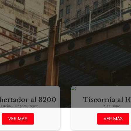
ibertador al 3200
Tiscornia al 
La Lucila - Vicente López
San Isidro
VER MÁS
VER MÁS