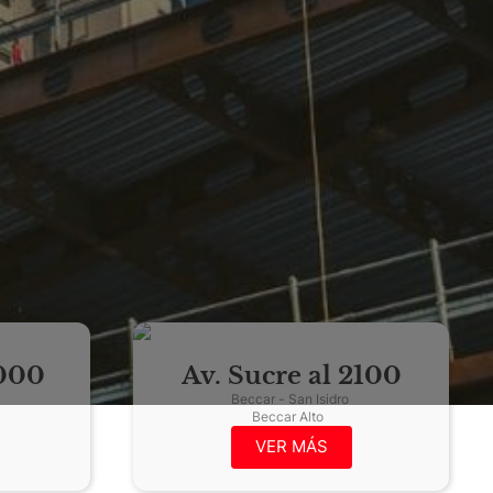
1000
Av. Sucre al 2100
Beccar - San Isidro
Beccar Alto
VER MÁS