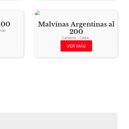
100
Malvinas Argentinas al
200
San Fernando - San Fernando
Caballito - CABA
VER MÁS