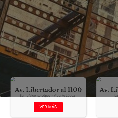
Av. Libertador al 1100
Av. L
Barrio Vicente López - Vicente López
VER MÁS