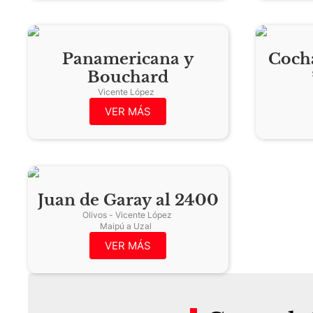
Panamericana y
Coch
Bouchard
Vicente López
VER MÁS
Juan de Garay al 2400
Olivos - Vicente López
Maipú a Uzal
VER MÁS