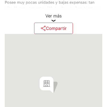
Posee muy pocas unidades y bajas expensas: tan
sólo 11 departamentos (10 de ellos de 2 ambientes y
1 de 3 ambientes) y 15 cocheras en Planta Baja. En el
Ver más
primer y segundo piso, se ubican 4 unidades de 2
ambientes, 2 al frente y 2 al contrafrente. Todas ellas
Compartir
poseen acceso a un living comedor con cocina
integrada con barra desayunadora, salida a balcón
terraza de 2,22 x 2,85 mts con parrilla individual,
toilette de recepción, dormitorio principal en suite
con vestidor y baño completo. Conexión para
lavarropas bajo mesada.
En el tercer piso, se ubican con 3 unidades. La
unidad del frente es un 3 ambientes espectacular,
con distribución tipo "Split”: amplio el amplio living
comedor con salida a terraza de 3,45 x 11 mts con
parrilla propia, cocina integrada con barra
desayunadora, sector lavadero, toilette de recepción,
2 suites, cada una con vestidor y baño completo,