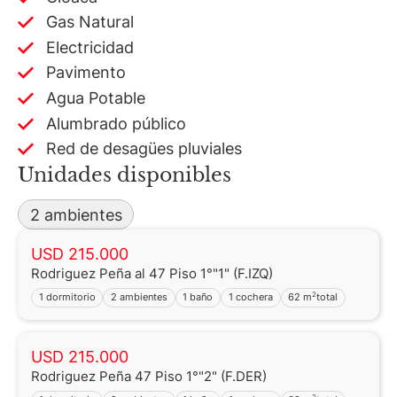
Gas Natural
Electricidad
Pavimento
Agua Potable
Alumbrado público
Red de desagües pluviales
Unidades disponibles
2 ambientes
USD 215.000
Rodriguez Peña al 47 Piso 1°"1" (F.IZQ)
2
1 dormitorio
2 ambientes
1 baño
1 cochera
62 m
total
USD 215.000
Rodriguez Peña 47 Piso 1°"2" (F.DER)
2