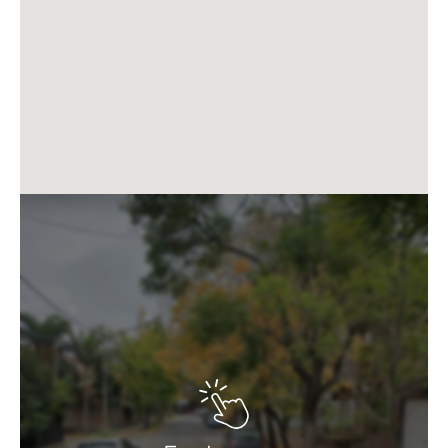
terraza propia en el 4°piso con acceso desde la
escalera general del edificio, ideal para reuniones al
aire libre con amigos. Las dos unidades al
contrafrente son de 2 ambientes, y poseen acceso a
un living comedor con cocina integrada con barra
desayunadora, salida a balcón terraza de 2,22 x 2,85
mts con parrilla individual, toilette de recepción,
dormitorio principal en suite con vestidor y baño
completo. Conexión para lavarropas bajo mesada.
Ambos poseen terraza propia en el 4°piso con
acceso desde la escalera general del edificio.
Las terminaciones son de alta calidad: estar comedor
con piso de porcelanato, pre instalación para aire
acondicionado, cocina con mesada de Pura Stone,
artefactos de cocina de primera marca, calefacción
por radiadores de agua caliente mediante caldera
dual a gas individual, carpinterías de aluminio negro