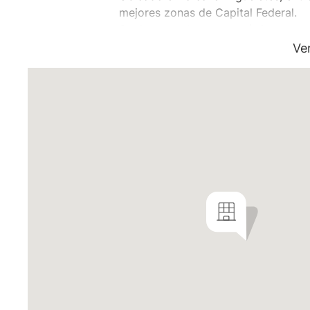
mejores zonas de Capital Federal.
Se destacan las características sust
con espacios verdes y los excelente
Ve
y sur del conurbano bonaerense.
En las proximidades se encuentra un
Libertador y un polo gastronómico s
De acuerdo con el nuevo Código Urba
en altura hacia el Río de la Plata.
El edificio dialoga con el entorno, 
atractiva a la zona.
Ubicado en un lote de 25,50 metros 
Cuenta con una planta baja comercia
ambientes y dúplex de 4 ambientes 
Las 26 unidades que lo conforman 
moderno e inteligente, de máximo c
calidad constructiva.
Especificaciones :