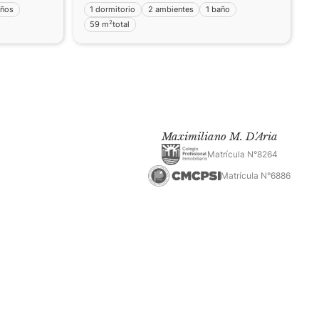
años
1 dormitorio
2 ambientes
1 baño
2
59 m
total
Maximiliano M. D'Aria
Matrícula N°8264
Matrícula N°6886