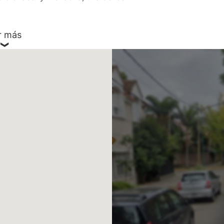
entables de la construcción, su entorno
s accesos, tanto desde las zona norte
r más
 área de oficinas sobre Av. Del
obre la calle Sucre.
nístico, constituye el nuevo frente
conservando la esencia que vuelve tan
de frente y 14,42 metros de fondo.
l, 9 pisos de vivienda de 2, 3 y 4
y 2 subsuelos de estacionamiento.
están diseñadas bajo un concepto
onfort, acompañadas de la más alta