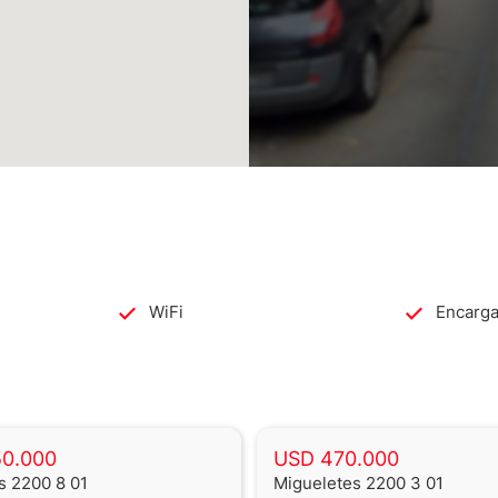
ocimiento facial y Cerraduras
cando imágenes en el celular
o negro Hydro línea HA 110 con doble
nte con termostatos digitales WiFi en
olar de calentamiento de agua de alto
t Graphite 60 x 1,20
 mesada de silestone, herrajes de
 y anafes Franke y griferías línea FV
WiFi
Encarg
factos sanitarios Ferrum y griferías
o silueta
so a techo con marco invisible y
 muros permitiendo una apertura total
50.000
USD 470.000
s 2200 8 01
Migueletes 2200 3 01