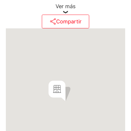
tranquila.
Ver más
Fecha de entrega: 2° quincena de enero de 2026
Compartir
El proyecto ofrece unidades de 2 y 3 ambientes;
espacios amplios y funcionales. Cada departamento
destaca por sus terminaciones de alta calidad, con
grandes ventanales que ofrecen vistas privilegiadas,
algunas de ellas con panorámicas hacia el río. La
distribución y diseño de los espacios ha sido
planificada para optimizar la comodidad y calidad de
vida de sus residentes.
Además, ofrece amenities como piscina y solárium en
terraza. Mine Migueletes es el espacio perfecto para
aquellos que buscan una experiencia de vida
diferente en Belgrano, un lugar donde la calidad y la
ubicación se unen para ofrecer un estilo de vida
exclusivo.