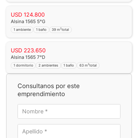
USD 124.800
Alsina 1565 5°G
2
1 ambiente
1 baño
39 m
total
USD 223.650
Alsina 1565 7°D
2
1 dormitorio
2 ambientes
1 baño
63 m
total
Consultanos por este
emprendimiento