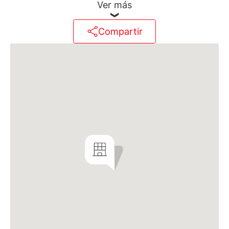
moderna, contará con Planta Baja libre para accesos
Ver más
y cocheras, 7 pisos de departamentos, un 8°piso de
amenities (SUM con parrilla), gimnasio, jacuzzi y
Compartir
solarium y terrazas privadas (compra optativa) y un
subsuelo de cocheras y bauleras. Circuito cerrado de
cámaras (CCTV). Grupo electrógeno a gas para
abastecer los servicios comunes, ascensores y
palieres. Garita de seguridad.
Contará con 48 unidades de 1, 2 y 3 ambientes, y 48
cocheras optativas (desde U$24.000, descubierta en
PB y U$27.000 cubierta en ss). Bauleras optativas
(desde U$4.000).
Edificio APTO PROF. No apto crédito.
Memoria descriptiva:
* Fachada y medianeras en revoque plástico Tarquini
o similar.
* Terminaciones interiores en yeso.