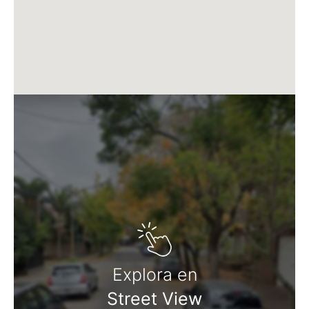
*Aberturas exteriores de aluminio color negro con
DVH.
* Puertas placa interiores marca Gromanti, o similar.
* Agua caliente central mediante termotanques de
alta recuperación.
* Unidades totalmente calefaccionadas con losa
radiante eléctrica, con regulación de temperatura por
ambiente.
* Portero visor.
* Pre instalación para Aire Acondicionado frío-calor
(sin provisión de equipos) en livings y dormitorios.
* Pisos y revestimientos de baños en porcellanato 90
x 60 marca ILVA o similar.
* Pisos de livings, dormitorios y cocinas en SPC (piso
vinílico).
* Muebles de cocina completos, con bajo mesadas y
alacenas, en melamina.
Explora en
* Mesada de cocina en granito negro Brasil, o similar,
Street View
de 2 cm de espesor, y pileta simple de 60 cm de