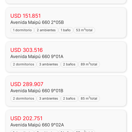
USD 151.851
Avenida Maipú 660 2°05B
2
1 dormitorio
2 ambientes
1 baño
53 m
total
USD 303.516
Avenida Maipú 660 9°01A
2
2 dormitorios
3 ambientes
2 baños
89 m
total
USD 289.907
Avenida Maipú 660 9°01B
2
2 dormitorios
3 ambientes
2 baños
85 m
total
USD 202.751
Avenida Maipú 660 9°02A
2