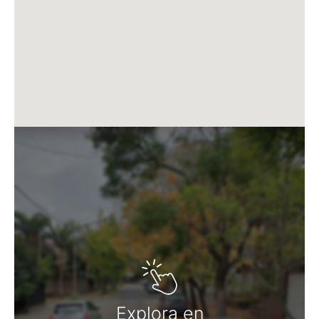
jardín y otras con terraza propia. En el tercer edificio,
con acceso sobre la calle Lavalle, se encuentra el
acceso vehicular hacia los subsuelos, y el Club House
en el primer piso.
La Planta Baja funciona como un gran espacio
abierto de 2300 m2 que articula todas las
experiencias del edificio: desde aquí se conectan los
jardines, la pileta de 25 mts, el solarium, el gimnasio,
el SUM, Club de juegos, el Spa, y la plaza pet
friendly, generando un recorrido continuo entre los 3
edificios. Ubicado en un primer piso, el sector de
coworking ofrece booths insonorizados para
llamadas y reuniones privadas, salas de reuniones
para trabajo en equipo, lounge de café y
conectividad wi fi.
Vincent Tower se consolida como la mejor
Explora en
oportunidad para vivir e invertir.