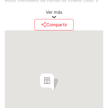
mayor crecimiento del Partido de Vicente López, a
pasos del Metrobus y del Tren Mitre, a tan sólo 6
Ver más
cuadras de la Gral. Paz, con accesos rápidos a Av.
del Libertador y a la Autopista Panamericana, cerca
del río. La zona se destaca por la gran cantidad de
Compartir
espacios verdes, comercios de cercanía y una vida
cultural en expansión. El corredor Maipú es hoy el
epicentro de la transformación urbana.
Vincent Tower se distingue por su estilo
contemporáneo y su elegancia. Su innovadora
estructura exterior redefine el horizonte urbano y
genera un nuevo stándar de confort, con
departamentos modernos, abiertos y luminosos.
Sobre Avenida Maipú, se desarrolla una torre de PB y
15 pisos con unidades de 2, 3 y penthouses de 3 y 4
ambientes. En el pulmón de manzana, se ubica un
edificio de residencias, de PB y 6 pisos, con
residencias de 4 ambientes, algunas de ellas con