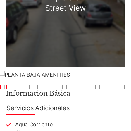
Street View
"Se deja constancia que los m2 informados en las
publicaciones son aproximados, al igual que las
medidas parciales y están sujetos a verificación y/o
ajustes. El precio del inmueble puede ser modificado
sin previo aviso. Dado que se trata de un inmueble en
construcción, los detalles de terminación y la fecha
de entrega están sujetos a revisión. Los renders son
ilustrativos y de carácter no contractual. Las
unidades publicadas están sujetas a disponibilidad.
C. D´ARIA S.A. actúa solamente en carácter de
comercializadora de los inmuebles ofrecidos. "
Información Básica
Servicios
Adicionales
Agua Corriente