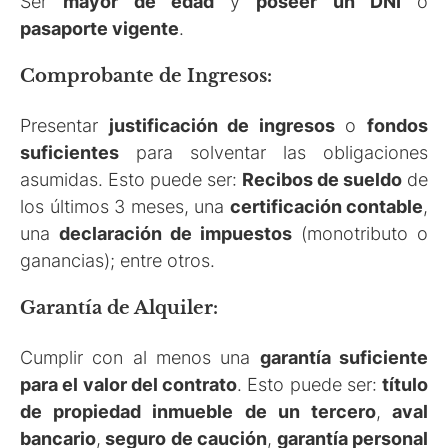
Ser
mayor de edad
y
poseer un
DNI
o
pasaporte
vigente
.
Comprobante de Ingresos:
Presentar
justificación de ingresos
o
fondos
suficientes
para solventar las obligaciones
asumidas. Esto puede ser:
Recibos de sueldo
de
los últimos 3 meses, una
certificación contable
,
una
declaración de impuestos
(monotributo o
ganancias); entre otros.
Garantía de Alquiler:
Cumplir con al menos una
garantía
suficiente
para el valor del contrato
. Esto puede ser:
título
de propiedad inmueble de un tercero
,
aval
bancario
,
seguro de caución
,
garantía personal