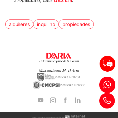
Propiedades, hacé
click acá
.
alquileres
inquilino
propiedades
Maximiliano M. D'Aria
Matrícula N°8264
Matrícula N°6886
Internet
Desarrollado con tecnología de