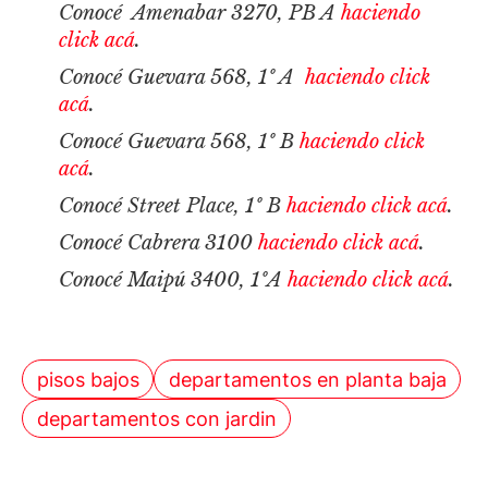
Conocé Amenabar 3270, PB A
haciendo
click acá
.
Conocé Guevara 568, 1º A
haciendo click
acá
.
Conocé Guevara 568, 1º B
haciendo click
acá
.
Conocé Street Place, 1º B
haciendo click acá
.
Conocé Cabrera 3100
haciendo click acá
.
Conocé Maipú 3400, 1ºA
haciendo click acá
.
pisos bajos
departamentos en planta baja
departamentos con jardin