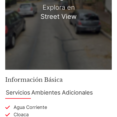
Explora en
Street View
Martillero Maximiliano Miguel D'Aria
Matrícula CMCPSI N° 6886
Av. Libertador 4189 - La Lucila - Prov. de Bs. As.
Matrícula CUCICBA N° 8264
Av. Juramento 1775 - Belgrano - CABA
Información Básica
Servicios
Ambientes
Adicionales
Agua Corriente
Cloaca