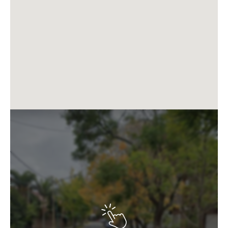
previsto.
Climatización:Todas las unidades dispondrán de aire
acondicionado tipo Split frío/calor instalado, además
de las preinstalaciones necesarias de acuerdo con el
proyecto.
Pisos y Solados:Los departamentos, baños, toilettes,
palieres y balcones tendrán pisos de porcelanato.El
hall de acceso en planta baja, la vereda y el acceso
vehicular estarán terminados con piedra cementicia
importada de Brasil.La terraza se entregará con deck
de hormigón para exteriores o material equivalente.
Ascensores:El edificio contará con 2 ascensores
automáticos de doble velocidad.Las cabinas estarán
revestidas en acero inoxidable con espejos, piso de
porcelanato y puertas automáticas de apertura
unilateral, marca Hyundai o similar.
Consultar por cochera.