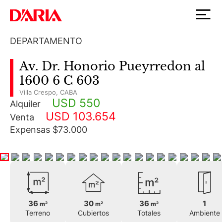
DEPARTAMENTO
Av. Dr. Honorio Pueyrredon al
1600 6 C 603
Villa Crespo
,
CABA
USD 550
Alquiler
USD 103.654
Venta
Expensas $73.000
36
30
36
1
m²
m²
m²
Terreno
Cubiertos
Totales
Ambiente