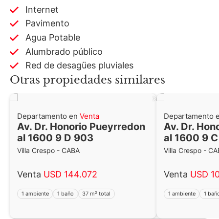
Internet
Pavimento
Agua Potable
Alumbrado público
Red de desagües pluviales
Otras propiedades similares
Departamento en
Venta
Departamento 
Av. Dr. Honorio Pueyrredon
Av. Dr. Hon
al 1600 9 D 903
al 1600 9 
Villa Crespo - CABA
Villa Crespo - C
Venta
USD 144.072
Venta
USD 1
1 ambiente
1 baño
37 m² total
1 ambiente
1 bañ