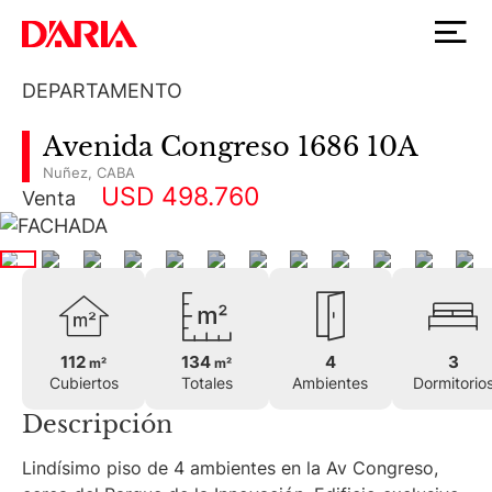
DEPARTAMENTO
Avenida Congreso 1686 10A
Nuñez
,
CABA
USD 498.760
Venta
112
134
4
3
m²
m²
Cubiertos
Totales
Ambientes
Dormitorio
Descripción
Lindísimo piso de 4 ambientes en la Av Congreso,