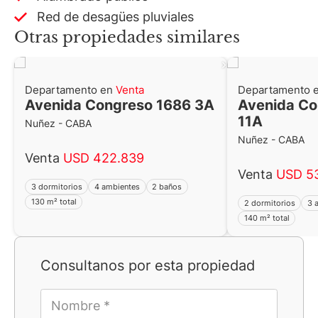
Red de desagües pluviales
Otras propiedades similares
Departamento en
Venta
Departamento 
Avenida Congreso 1686 3A
Avenida Co
11A
Nuñez - CABA
Nuñez - CABA
Venta
USD 422.839
Venta
USD 5
3 dormitorios
4 ambientes
2 baños
130 m² total
2 dormitorios
3 
140 m² total
Consultanos por esta propiedad