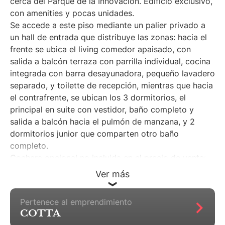
cerca del Parque de la Innovación. Edificio exclusivo,
con amenities y pocas unidades.
Se accede a este piso mediante un palier privado a
un hall de entrada que distribuye las zonas: hacia el
frente se ubica el living comedor apaisado, con
salida a balcón terraza con parrilla individual, cocina
integrada con barra desayunadora, pequeño lavadero
separado, y toilette de recepción, mientras que hacia
el contrafrente, se ubican los 3 dormitorios, el
principal en suite con vestidor, baño completo y
salida a balcón hacia el pulmón de manzana, y 2
dormitorios junior que comparten otro baño
completo.
Cochera opcional no incluida en el precio de venta:
U$35.000 cubierta en PB y U$30.000 cubierta en
Ver más
subsuelo (por montavehículo).
Pertenece al emprendimiento
COTTA