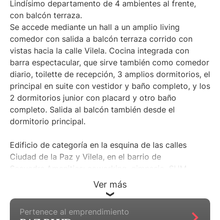
Lindísimo departamento de 4 ambientes al frente,
con balcón terraza.
Se accede mediante un hall a un amplio living
comedor con salida a balcón terraza corrido con
vistas hacia la calle Vilela. Cocina integrada con
barra espectacular, que sirve también como comedor
diario, toilette de recepción, 3 amplios dormitorios, el
principal en suite con vestidor y baño completo, y los
2 dormitorios junior con placard y otro baño
completo. Salida al balcón también desde el
dormitorio principal.
Edificio de categoría en la esquina de las calles
Ciudad de la Paz y Vilela, en el barrio de
Saavedra.Amenities: coworking, gimnasio, SUM,
parrillas, piscina exterior de 21 x mts, solárium
Ver más
rodeado de Jardines, pileta semiolímpica cubierta,
piscina para niños, juegos para niños, SPA, laundry,
Pertenece al emprendimiento
seguridad 24 hs.