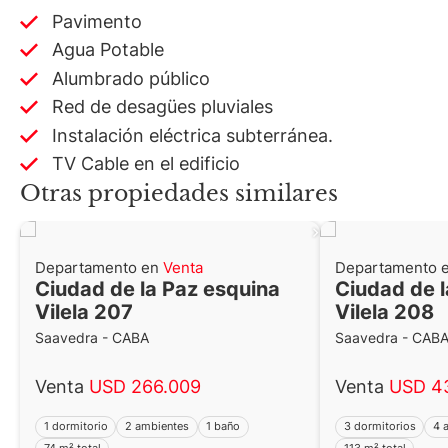
Pavimento
Agua Potable
Alumbrado público
Red de desagües pluviales
Instalación eléctrica subterránea.
TV Cable en el edificio
Otras propiedades similares
Departamento en
Venta
Departamento 
Ciudad de la Paz esquina
Ciudad de l
Vilela 207
Vilela 208
Saavedra - CABA
Saavedra - CAB
Venta
USD 266.009
Venta
USD 4
1 dormitorio
2 ambientes
1 baño
3 dormitorios
4 
74 m² total
113 m² total