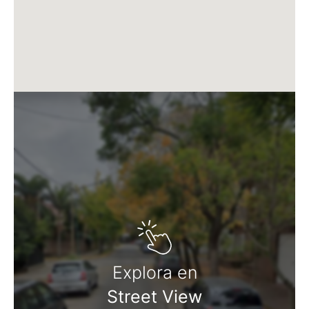
Martillero Maximiliano Miguel D'Aria
Matrícula CMCPSI N° 6886
Av. Libertador 4189 - La Lucila - Prov. de Bs. As.
Matrícula CUCICBA N° 8264
Av. Juramento 1775 - Belgrano - CABA
Explora en
Street View