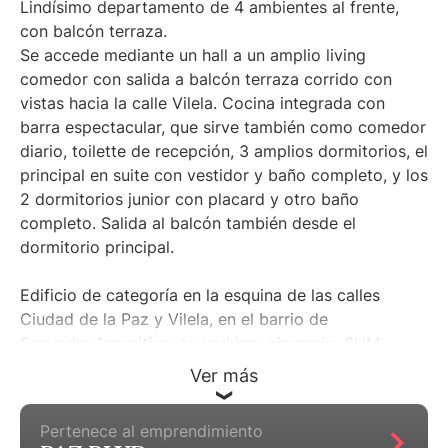
Lindísimo departamento de 4 ambientes al frente,
con balcón terraza.
Se accede mediante un hall a un amplio living
comedor con salida a balcón terraza corrido con
vistas hacia la calle Vilela. Cocina integrada con
barra espectacular, que sirve también como comedor
diario, toilette de recepción, 3 amplios dormitorios, el
principal en suite con vestidor y baño completo, y los
2 dormitorios junior con placard y otro baño
completo. Salida al balcón también desde el
dormitorio principal.
Edificio de categoría en la esquina de las calles
Ciudad de la Paz y Vilela, en el barrio de
Saavedra.Amenities: coworking, gimnasio, SUM,
parrillas, piscina exterior de 21 x mts, solárium
Ver más
rodeado de Jardines, pileta semiolímpica cubierta,
piscina para niños, juegos para niños, SPA, laundry,
Pertenece al emprendimiento
seguridad 24 hs.