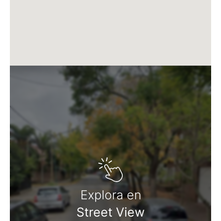
Martillero Maximiliano Miguel D'Aria
Matrícula CMCPSI N° 6886
Av. Libertador 4189 - La Lucila - Prov. de Bs. As.
Matrícula CUCICBA N° 8264
Av. Juramento 1775 - Belgrano - CABA
Explora en
Street View