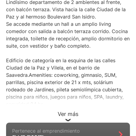
Lindísimo departamento de 2 ambientes al frente,
con balcón terraza. Vista hacia la calle Ciudad de la
Paz y al hermoso Boulevard San Isidro.
Se accede mediante un hall a un amplio living
comedor con salida a balcón terraza corrido. Cocina
integrada, toilette de recepción, amplio dormitorio en
suite, con vestidor y baño completo.
Edificio de categoría en la esquina de las calles
Ciudad de la Paz y Vilela, en el barrio de
Saavedra.Amenities: coworking, gimnasio, SUM,
parrillas, piscina exterior de 21 x mts, solárium
rodeado de Jardines, pileta semiolímpica cubierta,
piscina para niños, juegos para niños, SPA, laundry,
seguridad 24 hs.
Ver más
Cochera de compra optativa (no incluida en el
precio) desde U$26.000, o U$34.000 simple con
Pertenece al emprendimiento
baulera.