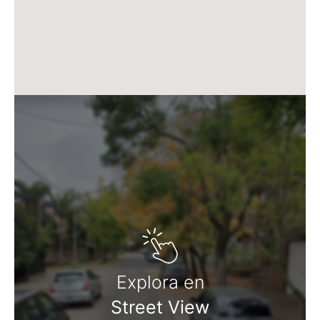
Matrícula CMCPSI N° 6886
Av. Libertador 4189 - La Lucila - Prov. de Bs. As.
Matrícula CUCICBA N° 8264
Av. Juramento 1775 - Belgrano - CABA
Explora en
Street View