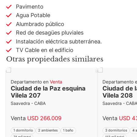
Pavimento
Agua Potable
Alumbrado público
Red de desagües pluviales
Instalación eléctrica subterránea.
TV Cable en el edificio
Otras propiedades similares
Departamento en
Venta
Departamento 
Ciudad de la Paz esquina
Ciudad de l
Vilela 207
Vilela 208
Saavedra - CABA
Saavedra - CAB
Venta
USD 266.009
Venta
USD 4
1 dormitorio
2 ambientes
1 baño
3 dormitorios
4 
74 m² total
113 m² total