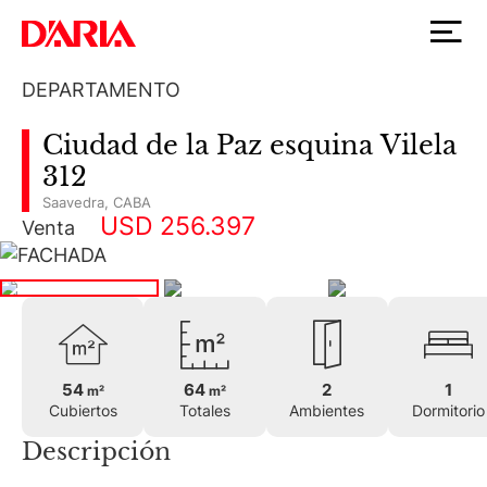
DEPARTAMENTO
Ciudad de la Paz esquina Vilela
312
Saavedra
,
CABA
USD 256.397
Venta
54
64
2
1
m²
m²
Cubiertos
Totales
Ambientes
Dormitorio
Descripción