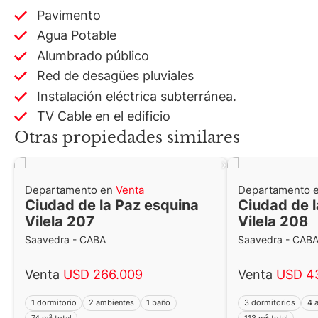
Pavimento
Agua Potable
Alumbrado público
Red de desagües pluviales
Instalación eléctrica subterránea.
TV Cable en el edificio
Otras propiedades similares
Departamento en
Venta
Departamento 
Ciudad de la Paz esquina
Ciudad de l
Vilela 207
Vilela 208
Saavedra - CABA
Saavedra - CAB
Venta
USD 266.009
Venta
USD 4
1 dormitorio
2 ambientes
1 baño
3 dormitorios
4 
74 m² total
113 m² total