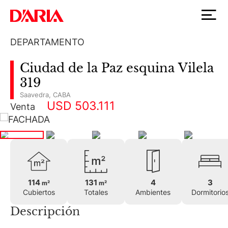
DEPARTAMENTO
Ciudad de la Paz esquina Vilela
319
Saavedra
,
CABA
USD 503.111
Venta
114
131
4
3
m²
m²
Cubiertos
Totales
Ambientes
Dormitorio
Descripción