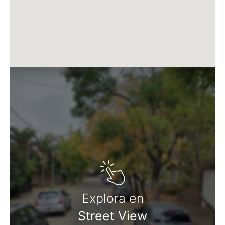
Martillero Maximiliano Miguel D'Aria
Matrícula CMCPSI N° 6886
Av. Libertador 4189 - La Lucila - Prov. de Bs. As.
Matrícula CUCICBA N° 8264
Av. Juramento 1775 - Belgrano - CABA
Explora en
Street View