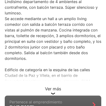
Lindísimo departamento de 4 ambientes al
contrafrente, con balcón terraza. Súper silencioso y
luminoso.
Se accede mediante un hall a un amplio living
comedor con salida a balcón terraza corrido con
vistas al pulmón de manzana. Cocina integrada con
barra, toilette de recepción, 3 amplios dormitorios, el
principal en suite con vestidor y baño completo, y los
2 dormitorios junior con placard y otro baño
completo. Salida al balcón también desde dos
dormitorios.
Edificio de categoría en la esquina de las calles
Ciudad de la Paz y Vilela, en el barrio de
Saavedra.Amenities: coworking, gimnasio, SUM,
parrillas, piscina exterior de 21 x mts, solárium
Ver más
rodeado de Jardines, pileta semiolímpica cubierta,
piscina para niños, juegos para niños, SPA, laundry,
Pertenece al emprendimiento
seguridad 24 hs.