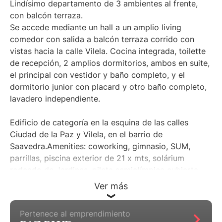
Lindísimo departamento de 3 ambientes al frente,
con balcón terraza.
Se accede mediante un hall a un amplio living
comedor con salida a balcón terraza corrido con
vistas hacia la calle Vilela. Cocina integrada, toilette
de recepción, 2 amplios dormitorios, ambos en suite,
el principal con vestidor y baño completo, y el
dormitorio junior con placard y otro baño completo,
lavadero independiente.
Edificio de categoría en la esquina de las calles
Ciudad de la Paz y Vilela, en el barrio de
Saavedra.Amenities: coworking, gimnasio, SUM,
parrillas, piscina exterior de 21 x mts, solárium
rodeado de Jardines, pileta semiolímpica cubierta,
piscina para niños, juegos para niños, SPA, laundry,
Ver más
seguridad 24 hs.
Pertenece al emprendimiento
Cochera de compra optativa (no incluida en el