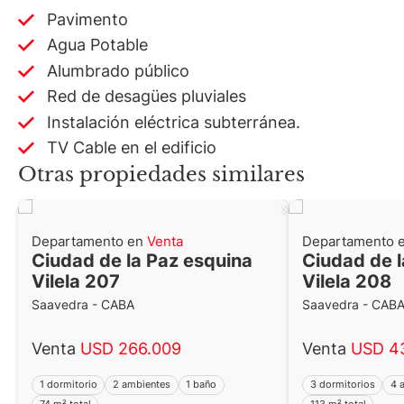
Pavimento
Agua Potable
Alumbrado público
Red de desagües pluviales
Instalación eléctrica subterránea.
TV Cable en el edificio
Otras propiedades similares
Departamento en
Venta
Departamento 
Ciudad de la Paz esquina
Ciudad de l
Vilela 207
Vilela 208
Saavedra - CABA
Saavedra - CAB
Venta
USD 266.009
Venta
USD 4
1 dormitorio
2 ambientes
1 baño
3 dormitorios
4 
74 m² total
113 m² total