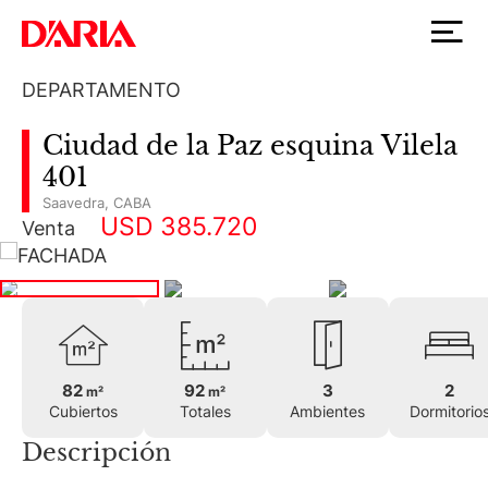
DEPARTAMENTO
Ciudad de la Paz esquina Vilela
401
Saavedra
,
CABA
USD 385.720
Venta
82
92
3
2
m²
m²
Cubiertos
Totales
Ambientes
Dormitorio
Descripción