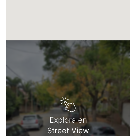
Martillero Maximiliano Miguel D'Aria
Matrícula CMCPSI N° 6886
Av. Libertador 4189 - La Lucila - Prov. de Bs. As.
Matrícula CUCICBA N° 8264
Av. Juramento 1775 - Belgrano - CABA
Explora en
Street View