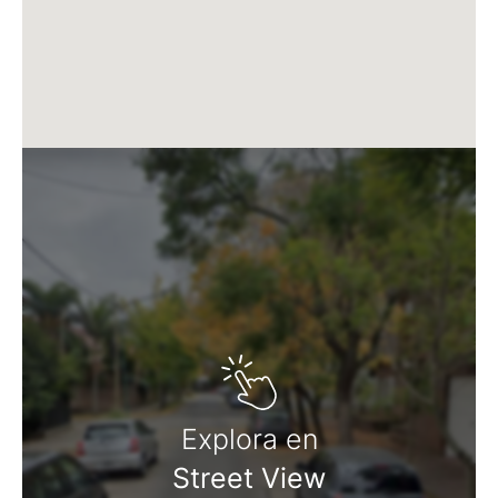
Martillero Maximiliano Miguel D'Aria
Matrícula CMCPSI N° 6886
Av. Libertador 4189 - La Lucila - Prov. de Bs. As.
Matrícula CUCICBA N° 8264
Av. Juramento 1775 - Belgrano - CABA
Explora en
Street View