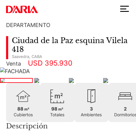
DEPARTAMENTO
Ciudad de la Paz esquina Vilela
418
Saavedra
,
CABA
USD 395.930
Venta
88
98
3
2
m²
m²
Cubiertos
Totales
Ambientes
Dormitorio
Descripción