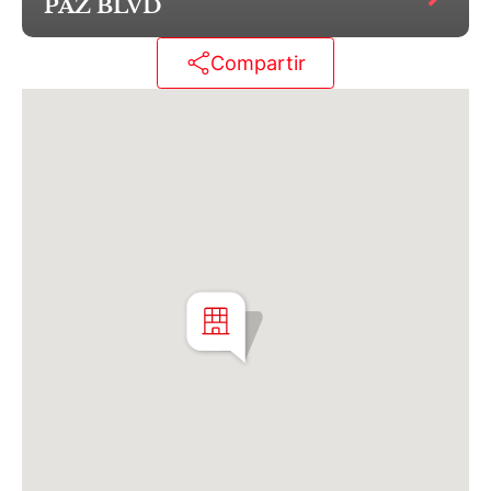
PAZ BLVD
Cochera de compra optativa (no incluida en el
precio) desde U$26.000, o U$34.000 simple con
Compartir
baulera.
"Se deja constancia que los m2 son aproximados, al
igual que las medidas parciales, y están sujetos a
verificación y/o ajustes. El precio del inmueble puede
ser modificado sin previo aviso. Por tratarse de un
inmueble por construirse, los detalles de terminación
y la fecha de entrega están sujetos a revisión. Las
descripciones y renders publicados son meramente
ilustrativos y tienen carácter no contractual. Las
unidades publicadas están sujetas a disponibilidad.
C. D´Aria S.A. actúa solamente en carácter de
comercializadora de los inmuebles ofrecidos."