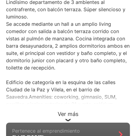
Lindísimo departamento de 3 ambientes al
contrafrente, con balcón terraza. Súper silencioso y
luminoso.
Se accede mediante un hall a un amplio living
comedor con salida a balcón terraza corrido con
vistas al pulmón de manzana. Cocina integrada con
barra desayunadora, 2 amplios dormitorios ambos en
suite, el principal con vestidor y baño completo, y el
dormitorio junior con placard y otro baño completo,
toilette de recepción.
Edificio de categoría en la esquina de las calles
Ciudad de la Paz y Vilela, en el barrio de
Saavedra.Amenities: coworking, gimnasio, SUM,
parrillas, piscina exterior de 21 x mts, solárium
rodeado de Jardines, pileta semiolímpica cubierta,
Ver más
piscina para niños, juegos para niños, SPA, laundry,
seguridad 24 hs.
Pertenece al emprendimiento