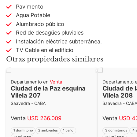
Pavimento
Agua Potable
Alumbrado público
Red de desagües pluviales
Instalación eléctrica subterránea.
TV Cable en el edificio
Otras propiedades similares
Departamento en
Venta
Departamento 
Ciudad de la Paz esquina
Ciudad de l
Vilela 207
Vilela 208
Saavedra - CABA
Saavedra - CAB
Venta
USD 266.009
Venta
USD 4
1 dormitorio
2 ambientes
1 baño
3 dormitorios
4 
74 m² total
113 m² total