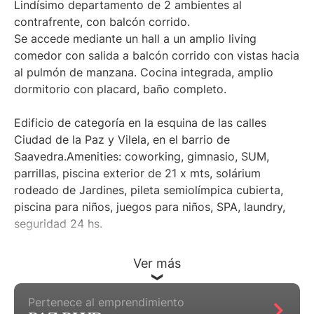
Lindísimo departamento de 2 ambientes al
contrafrente, con balcón corrido.
Se accede mediante un hall a un amplio living
comedor con salida a balcón corrido con vistas hacia
al pulmón de manzana. Cocina integrada, amplio
dormitorio con placard, baño completo.
Edificio de categoría en la esquina de las calles
Ciudad de la Paz y Vilela, en el barrio de
Saavedra.Amenities: coworking, gimnasio, SUM,
parrillas, piscina exterior de 21 x mts, solárium
rodeado de Jardines, pileta semiolímpica cubierta,
piscina para niños, juegos para niños, SPA, laundry,
seguridad 24 hs.
Cochera de compra optativa (no incluida en el
Ver más
precio) desde U$26.000, o U$34.000 simple con
baulera.
Pertenece al emprendimiento
"Se deja constancia que los m2 son aproximados, al