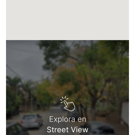
Matrícula CMCPSI N° 6886
Av. Libertador 4189 - La Lucila - Prov. de Bs. As.
Matrícula CUCICBA N° 8264
Av. Juramento 1775 - Belgrano - CABA
Explora en
Street View