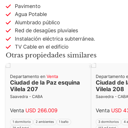
Pavimento
Agua Potable
Alumbrado público
Red de desagües pluviales
Instalación eléctrica subterránea.
TV Cable en el edificio
Otras propiedades similares
Departamento en
Venta
Departamento 
Ciudad de la Paz esquina
Ciudad de l
Vilela 207
Vilela 208
Saavedra - CABA
Saavedra - CAB
Venta
USD 266.009
Venta
USD 4
1 dormitorio
2 ambientes
1 baño
3 dormitorios
4 
74 m² total
113 m² total