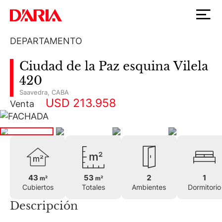
DEPARTAMENTO
Ciudad de la Paz esquina Vilela
420
Saavedra
,
CABA
USD 213.958
Venta
43
53
2
1
m²
m²
Cubiertos
Totales
Ambientes
Dormitorio
Descripción