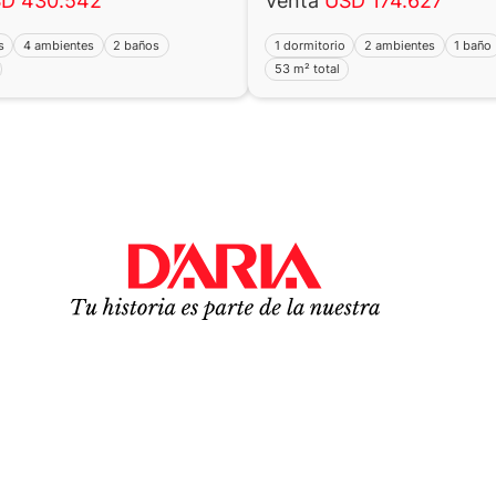
D 430.542
Venta
USD 174.627
s
4 ambientes
2 baños
1 dormitorio
2 ambientes
1 baño
53 m² total