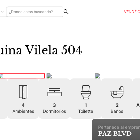
VENDÉ 
uina Vilela 504
4
3
1
2
A
Ambientes
Dormitorios
Toilette
Baños
Pertenece al empre
PAZ BLVD