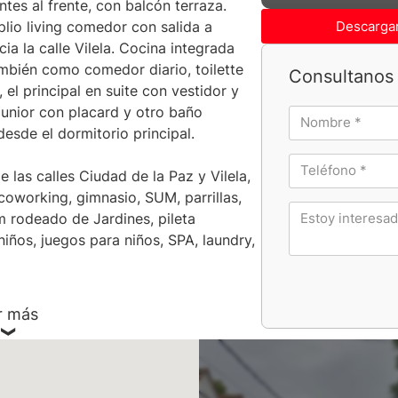
es al frente, con balcón terraza.
Descargar
lio living comedor con salida a
ia la calle Vilela. Cocina integrada
ambién como comedor diario, toilette
Consultanos 
 el principal en suite con vestidor y
junior con placard y otro baño
esde el dormitorio principal.
e las calles Ciudad de la Paz y Vilela,
coworking, gimnasio, SUM, parrillas,
um rodeado de Jardines, pileta
niños, juegos para niños, SPA, laundry,
luida en el precio) desde U$26.000, o
r más
aproximados, al igual que las medidas
ción y/o ajustes. El precio del inmueble
so. Por tratarse de un inmueble por