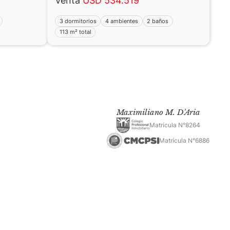
Venta
USD 534.519
3 dormitorios
4 ambientes
2 baños
113 m² total
Maximiliano M. D'Aria
Matrícula N°8264
Matrícula N°6886