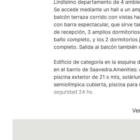
Lindísimo departamento de 4 ambient
Se accede mediante un hall a un amp
balcón terraza corrido con vistas hac
con barra espectacular, que sirve t
de recepción, 3 amplios dormitorios,
baño completo, y los 2 dormitorios 
completo. Salida al balcón también d
Edificio de categoría en la esquina d
en el barrio de Saavedra.Amenities: 
piscina exterior de 21 x mts, solári
semiolímpica cubierta, piscina para 
seguridad 24 hs.
Cochera de compra optativa (no inc
Ve
U$34.000 simple con baulera.
"Se deja constancia que los m2 son 
parciales, y están sujetos a verifica
puede ser modificado sin previo avi