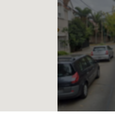
ción y la fecha de entrega están sujetos
ders publicados son meramente
ntractual. Las unidades publicadas
´Aria S.A. actúa solamente en carácter
s ofrecidos."
v. de Bs. As.
ABA