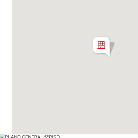
construirse, los detalles de termina
a revisión. Las descripciones y ren
ilustrativos y tienen carácter no co
están sujetas a disponibilidad. C. D
de comercializadora de los inmueble
Martillero Maximiliano Miguel D'Aria
Matrícula CMCPSI N° 6886
Av. Libertador 4189 - La Lucila - Pro
Matrícula CUCICBA N° 8264
Av. Juramento 1775 - Belgrano - C