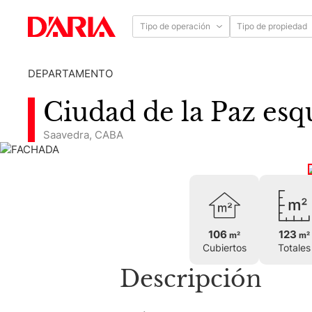
Tipo de operación
Tipo de propiedad
DEPARTAMENTO
Ciudad de la Paz esq
Saavedra
,
CABA
106
123
m²
m²
Cubiertos
Totales
Descripción