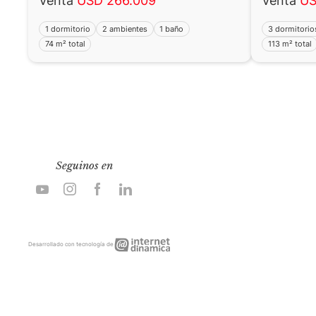
Venta
USD 266.009
Venta
US
1 dormitorio
2 ambientes
1 baño
3 dormitorio
74 m² total
113 m² total
Seguinos en
Internet
Desarrollado con tecnología de
Dinámica