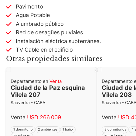
Pavimento
Agua Potable
Alumbrado público
Red de desagües pluviales
Instalación eléctrica subterránea.
TV Cable en el edificio
Otras propiedades similares
Departamento en
Venta
Departamento 
Ciudad de la Paz esquina
Ciudad de l
Vilela 207
Vilela 208
Saavedra - CABA
Saavedra - CAB
Venta
USD 266.009
Venta
USD 4
1 dormitorio
2 ambientes
1 baño
3 dormitorios
4 
74 m² total
113 m² total