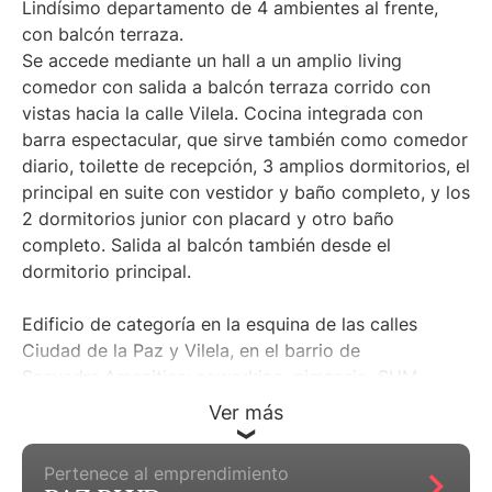
Lindísimo departamento de 4 ambientes al frente,
con balcón terraza.
Se accede mediante un hall a un amplio living
comedor con salida a balcón terraza corrido con
vistas hacia la calle Vilela. Cocina integrada con
barra espectacular, que sirve también como comedor
diario, toilette de recepción, 3 amplios dormitorios, el
principal en suite con vestidor y baño completo, y los
2 dormitorios junior con placard y otro baño
completo. Salida al balcón también desde el
dormitorio principal.
Edificio de categoría en la esquina de las calles
Ciudad de la Paz y Vilela, en el barrio de
Saavedra.Amenities: coworking, gimnasio, SUM,
parrillas, piscina exterior de 21 x mts, solárium
Ver más
rodeado de Jardines, pileta semiolímpica cubierta,
piscina para niños, juegos para niños, SPA, laundry,
Pertenece al emprendimiento
seguridad 24 hs.