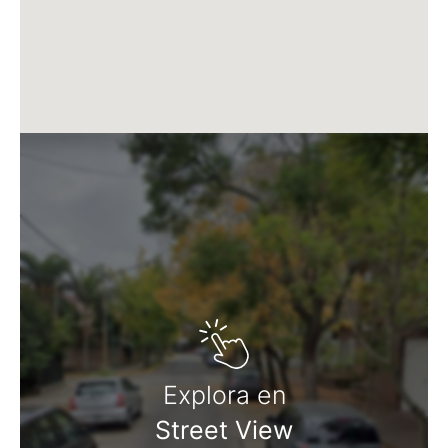
Martillero Maximiliano Miguel D'Aria
Matrícula CMCPSI N° 6886
Av. Libertador 4189 - La Lucila - Prov. de Bs. As.
Matrícula CUCICBA N° 8264
Av. Juramento 1775 - Belgrano - CABA
Explora en
Street View