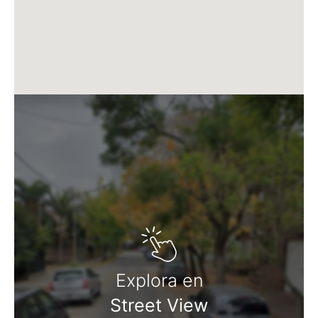
Martillero Maximiliano Miguel D'Aria
Matrícula CMCPSI N° 6886
Av. Libertador 4189 - La Lucila - Prov. de Bs. As.
Matrícula CUCICBA N° 8264
Av. Juramento 1775 - Belgrano - CABA
Explora en
Street View