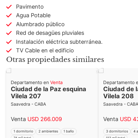
Pavimento
Agua Potable
Alumbrado público
Red de desagües pluviales
Instalación eléctrica subterránea.
TV Cable en el edificio
Otras propiedades similares
Departamento en
Venta
Departamento 
Ciudad de la Paz esquina
Ciudad de l
Vilela 207
Vilela 208
Saavedra - CABA
Saavedra - CAB
Venta
USD 266.009
Venta
USD 4
1 dormitorio
2 ambientes
1 baño
3 dormitorios
4 
74 m² total
113 m² total