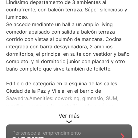
Lindísimo departamento de 3 ambientes al
contrafrente, con balcón terraza. Súper silencioso y
luminoso.
Se accede mediante un hall a un amplio living
comedor apaisado con salida a balcón terraza
corrido con vistas al pulmón de manzana. Cocina
integrada con barra desayunadora, 2 amplios
dormitorios, el principal en suite con vestidor y baño
completo, y el dormitorio junior con placard y otro
baño completo que sirve también de toilette.
Edificio de categoría en la esquina de las calles
Ciudad de la Paz y Vilela, en el barrio de
Saavedra.Amenities: coworking, gimnasio, SUM,
parrillas, piscina exterior de 21 x mts, solárium
rodeado de Jardines, pileta semiolímpica cubierta,
Ver más
piscina para niños, juegos para niños, SPA, laundry,
seguridad 24 hs.
Pertenece al emprendimiento