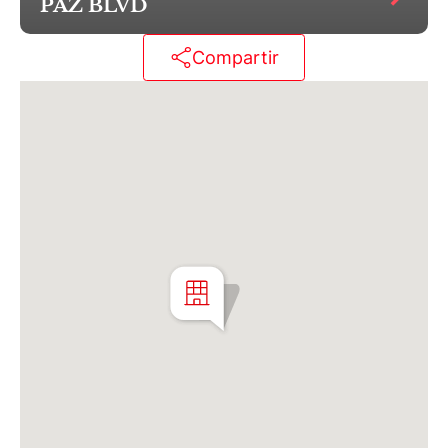
PAZ BLVD
Cochera de compra optativa (no incluida en el
precio) desde U$26.000, o U$34.000 simple con
Compartir
baulera.
"Se deja constancia que los m2 son aproximados, al
igual que las medidas parciales, y están sujetos a
verificación y/o ajustes. El precio del inmueble puede
ser modificado sin previo aviso. Por tratarse de un
inmueble por construirse, los detalles de terminación
y la fecha de entrega están sujetos a revisión. Las
descripciones y renders publicados son meramente
ilustrativos y tienen carácter no contractual. Las
unidades publicadas están sujetas a disponibilidad.
C. D´Aria S.A. actúa solamente en carácter de
comercializadora de los inmuebles ofrecidos."