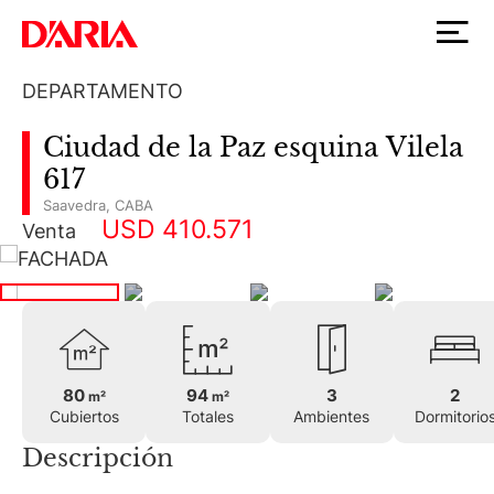
DEPARTAMENTO
Ciudad de la Paz esquina Vilela
617
Saavedra
,
CABA
USD 410.571
Venta
80
94
3
2
m²
m²
Cubiertos
Totales
Ambientes
Dormitorio
Descripción