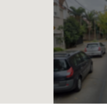
luida en el precio) desde U$26.000, o
aproximados, al igual que las medidas
ción y/o ajustes. El precio del inmueble
so. Por tratarse de un inmueble por
ción y la fecha de entrega están sujetos
ders publicados son meramente
ntractual. Las unidades publicadas
´Aria S.A. actúa solamente en carácter
s ofrecidos."