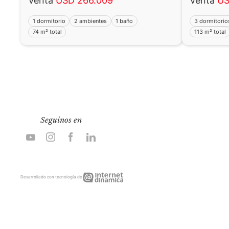
Venta
USD 266.009
Venta
US
1 dormitorio
2 ambientes
1 baño
3 dormitorio
74 m² total
113 m² total
Seguinos en
Internet
Desarrollado con tecnología de
Dinámica