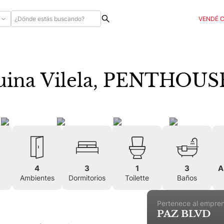
VENDÉ 
quina Vilela, PENTHOUS
4
3
1
3
A
Ambientes
Dormitorios
Toilette
Baños
Pertenece al empre
PAZ BLVD