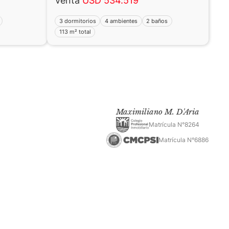
Venta
USD 534.519
3 dormitorios
4 ambientes
2 baños
113 m² total
Maximiliano M. D'Aria
Matrícula N°8264
Matrícula N°6886