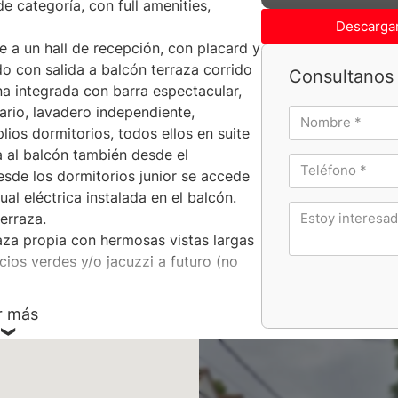
e categoría, con full amenities,
Descargar
de a un hall de recepción, con placard y
do con salida a balcón terraza corrido
Consultanos 
ina integrada con barra espectacular,
rio, lavadero independiente,
lios dormitorios, todos ellos en suite
 al balcón también desde el
esde los dormitorios junior se accede
dual eléctrica instalada en el balcón.
erraza.
rraza propia con hermosas vistas largas
cios verdes y/o jacuzzi a futuro (no
r más
e las calles Ciudad de la Paz y Vilela,
coworking, gimnasio, SUM, parrillas,
um rodeado de Jardines, pileta
niños, juegos para niños, SPA, laundry,