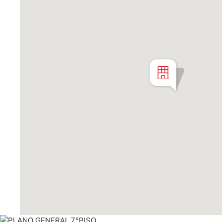
seguridad 24 hs.
Cochera de compra optativa (no inc
U$34.000 simple con baulera.
"Se deja constancia que los m2 son 
parciales, y están sujetos a verifica
puede ser modificado sin previo avi
construirse, los detalles de termina
a revisión. Las descripciones y ren
ilustrativos y tienen carácter no co
están sujetas a disponibilidad. C. D
de comercializadora de los inmueble