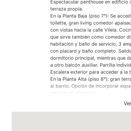
Espectacular penthouse en edificio d
terraza propia.
En la Planta Baja (piso 7°): Se acce
toilette, gran living comedor apaisa
con vistas hacia la calle Vilela. Coc
que sirve también como comedor dia
habitación y baño de servicio, 3 amp
con placard y baño completo. Salida
dormitorio principal, mientras que d
a otro balcón auxiliar. Parrilla indivi
Escalera exterior para acceder a la t
En la Planta Alta (piso 8°): gran te
al barrio. Opción de incorporar espa
incluido en el precio).
Ve
Edificio de categoría en la esquina d
en el barrio de Saavedra.Amenities: 
piscina exterior de 21 x mts, solári
semiolímpica cubierta, piscina para 