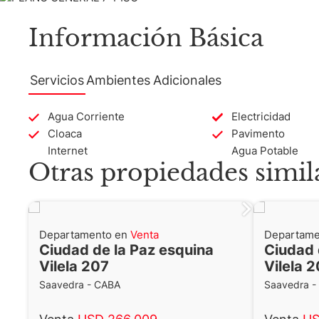
Información Básica
Martillero Maximiliano Miguel D'Aria
Servicios
Ambientes
Adicionales
Matrícula CMCPSI N° 6886
Av. Libertador 4189 - La Lucila - Pro
Agua Corriente
Electricidad
Cloaca
Pavimento
Matrícula CUCICBA N° 8264
Internet
Agua Potable
Av. Juramento 1775 - Belgrano - C
Otras propiedades simil
Departamento en
Venta
Departame
Ciudad de la Paz esquina
Ciudad 
Vilela 207
Vilela 
Saavedra - CABA
Saavedra -