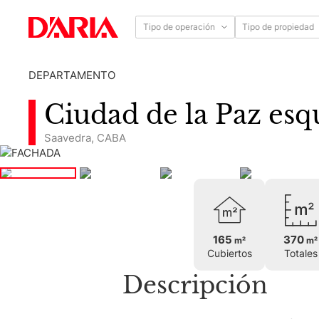
Tipo de operación
Tipo de propiedad
DEPARTAMENTO
Ciudad de la Paz es
Saavedra
,
CABA
165
370
m²
m²
Cubiertos
Totales
Descripción