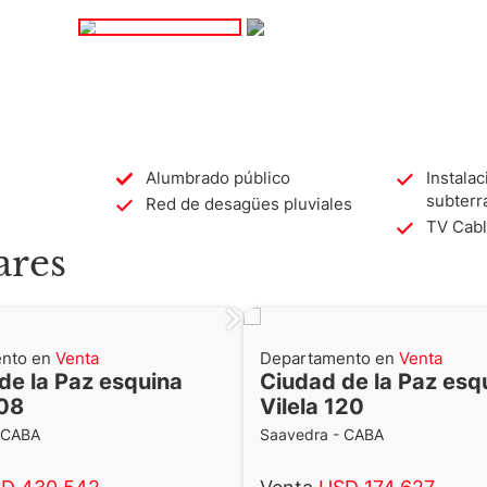
v. de Bs. As.
Alumbrado público
Instalac
subterr
Red de desagües pluviales
TV Cable
ABA
ares
nto en
Venta
Departamento en
Venta
de la Paz esquina
Ciudad de la Paz esq
208
Vilela 120
 CABA
Saavedra - CABA