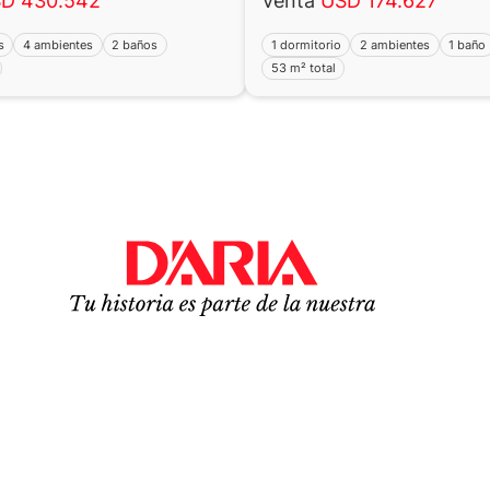
D 430.542
Venta
USD 174.627
s
4 ambientes
2 baños
1 dormitorio
2 ambientes
1 baño
53 m² total