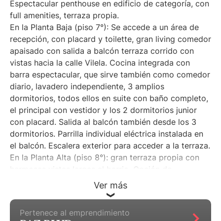
Espectacular penthouse en edificio de categoría, con
full amenities, terraza propia.
En la Planta Baja (piso 7°): Se accede a un área de
recepción, con placard y toilette, gran living comedor
apaisado con salida a balcón terraza corrido con
vistas hacia la calle Vilela. Cocina integrada con
barra espectacular, que sirve también como comedor
diario, lavadero independiente, 3 amplios
dormitorios, todos ellos en suite con baño completo,
el principal con vestidor y los 2 dormitorios junior
con placard. Salida al balcón también desde los 3
dormitorios. Parrilla individual eléctrica instalada en
el balcón. Escalera exterior para acceder a la terraza.
En la Planta Alta (piso 8°): gran terraza propia con
hermosas vistas largas al barrio. Opción de
incorporar espacios verdes y/o jacuzzi a futuro (no
Ver más
incluido en el precio).
Pertenece al emprendimiento
Edificio de categoría en la esquina de las calles