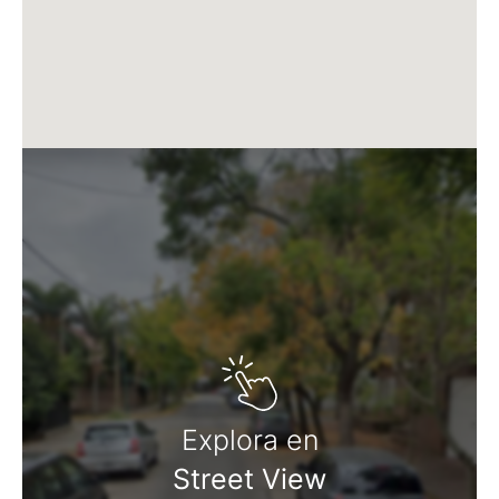
C. D´Aria S.A. actúa solamente en carácter de
comercializadora de los inmuebles ofrecidos."
Martillero Maximiliano Miguel D'Aria
Matrícula CMCPSI N° 6886
Av. Libertador 4189 - La Lucila - Prov. de Bs. As.
Explora en
Street View
Matrícula CUCICBA N° 8264