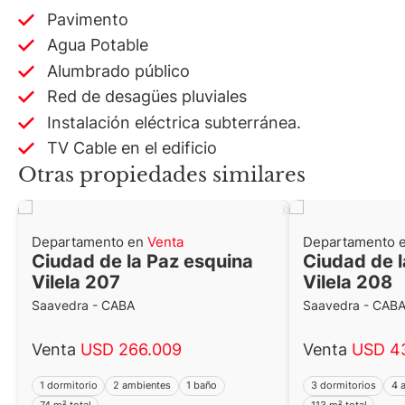
Pavimento
Agua Potable
Alumbrado público
Red de desagües pluviales
Instalación eléctrica subterránea.
TV Cable en el edificio
Otras propiedades similares
Departamento en
Venta
Departamento 
Ciudad de la Paz esquina
Ciudad de l
Vilela 207
Vilela 208
Saavedra - CABA
Saavedra - CAB
Venta
USD 266.009
Venta
USD 4
1 dormitorio
2 ambientes
1 baño
3 dormitorios
4 
74 m² total
113 m² total