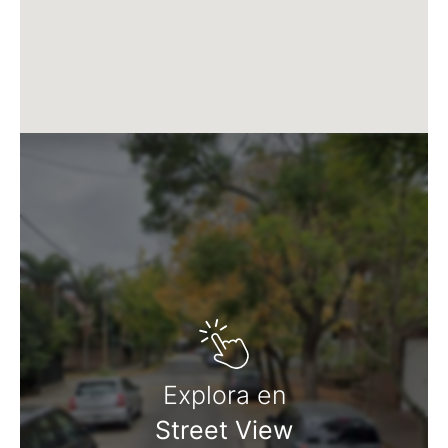
C. D´Aria S.A. actúa solamente en carácter de
comercializadora de los inmuebles ofrecidos."
Martillero Maximiliano Miguel D'Aria
Matrícula CMCPSI N° 6886
Av. Libertador 4189 - La Lucila - Prov. de Bs. As.
Explora en
Street View
Matrícula CUCICBA N° 8264