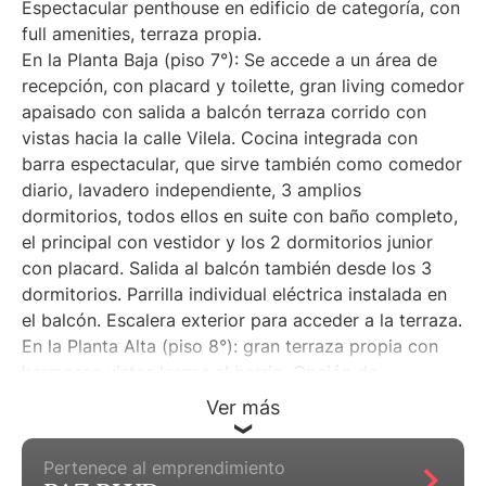
Espectacular penthouse en edificio de categoría, con
full amenities, terraza propia.
En la Planta Baja (piso 7°): Se accede a un área de
recepción, con placard y toilette, gran living comedor
apaisado con salida a balcón terraza corrido con
vistas hacia la calle Vilela. Cocina integrada con
barra espectacular, que sirve también como comedor
diario, lavadero independiente, 3 amplios
dormitorios, todos ellos en suite con baño completo,
el principal con vestidor y los 2 dormitorios junior
con placard. Salida al balcón también desde los 3
dormitorios. Parrilla individual eléctrica instalada en
el balcón. Escalera exterior para acceder a la terraza.
En la Planta Alta (piso 8°): gran terraza propia con
hermosas vistas largas al barrio. Opción de
incorporar espacios verdes y/o jacuzzi a futuro (no
Ver más
incluido en el precio).
Pertenece al emprendimiento
Edificio de categoría en la esquina de las calles