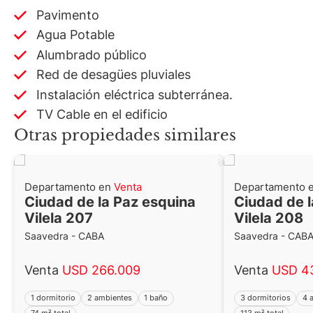
Pavimento
Agua Potable
Alumbrado público
Red de desagües pluviales
Instalación eléctrica subterránea.
TV Cable en el edificio
Otras propiedades similares
Departamento en
Venta
Departamento 
Ciudad de la Paz esquina
Ciudad de l
Vilela 207
Vilela 208
Saavedra - CABA
Saavedra - CAB
Venta
USD 266.009
Venta
USD 4
1 dormitorio
2 ambientes
1 baño
3 dormitorios
4 
74 m² total
113 m² total