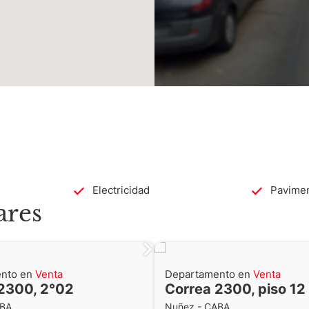
Electricidad
Pavime
ares
nto en
Venta
Departamento en
Venta
2300, 2°02
Correa 2300, piso 12
ABA
Nuñez - CABA