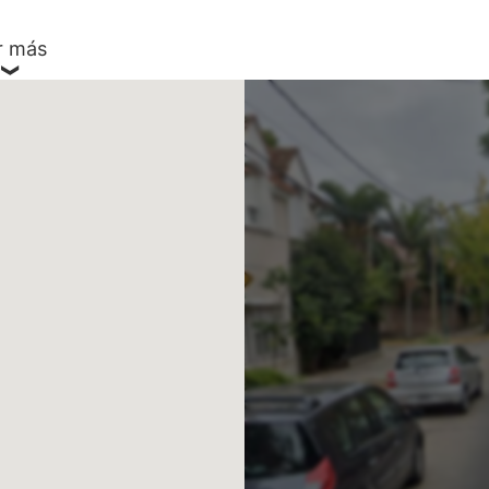
r más
v. de Bs. As.
ABA