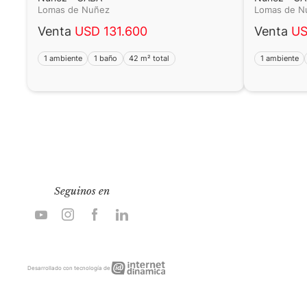
Lomas de Nuñez
Lomas de 
Venta
USD 131.600
Venta
US
1 ambiente
1 baño
42 m² total
1 ambiente
Seguinos en
Internet
Desarrollado con tecnología de
Dinámica