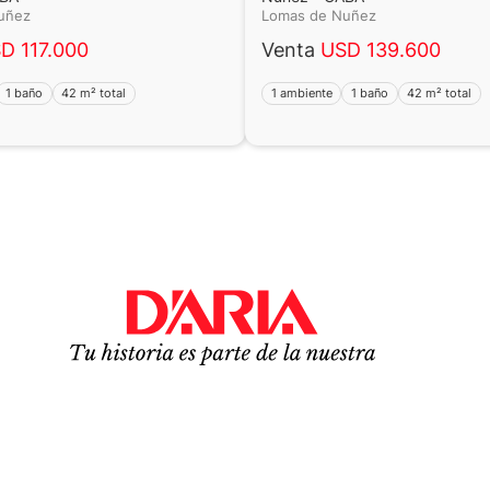
Nuñez
Lomas de Nuñez
D 117.000
Venta
USD 139.600
1 baño
42 m² total
1 ambiente
1 baño
42 m² total