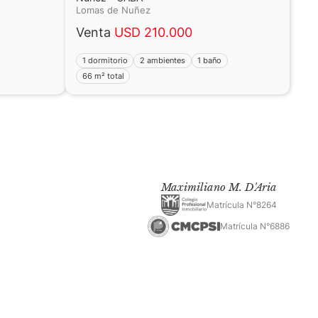
Lomas de Nuñez
Venta
USD 210.000
1 dormitorio
2 ambientes
1 baño
66 m² total
Maximiliano M. D'Aria
Matrícula N°8264
Matrícula N°6886