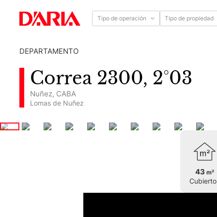
Tipo de operación
Tipo de propiedad
DEPARTAMENTO
Correa 2300, 2°03
Nuñez
,
CABA
Lomas de Nuñez
43
m²
Cubierto