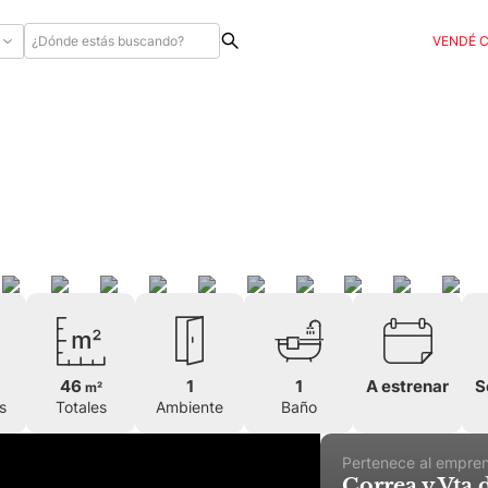
VENDÉ 
46
1
1
A estrenar
S
m²
s
Totales
Ambiente
Baño
Pertenece al empre
Correa y Vta