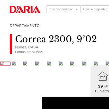
Tipo de operación
Tipo de propiedad
DEPARTAMENTO
Correa 2300, 9°02
Nuñez
,
CABA
Lomas de Nuñez
39
m²
Cubierto