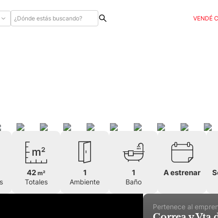
VENDÉ 
42
1
1
A estrenar
S
m²
s
Totales
Ambiente
Baño
Pertenece al empre
Correa y Vta