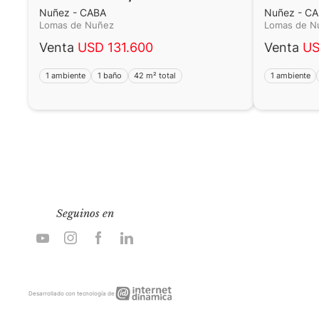
Nuñez - CABA
Nuñez - C
Lomas de Nuñez
Lomas de 
Venta
USD 131.600
Venta
US
1 ambiente
1 baño
42 m² total
1 ambiente
Seguinos en
Internet
Desarrollado con tecnología de
Dinámica