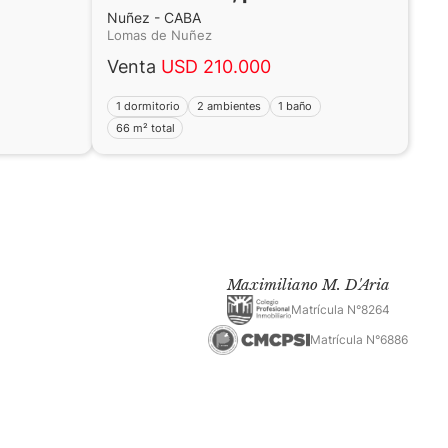
Nuñez - CABA
Lomas de Nuñez
Venta
USD 210.000
1 dormitorio
2 ambientes
1 baño
66 m² total
Maximiliano M. D'Aria
Matrícula N°8264
Matrícula N°6886