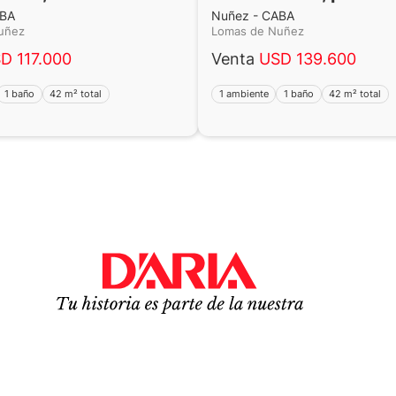
ABA
Nuñez - CABA
Nuñez
Lomas de Nuñez
D 117.000
Venta
USD 139.600
1 baño
42 m² total
1 ambiente
1 baño
42 m² total