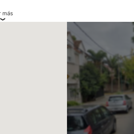
r más
v. de Bs. As.
ABA