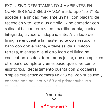
EXCLUSIVO DEPARTAMENTO 4 AMBIENTES EN
QUARTIER BAJO BELGRANO.Armado tipo "split". Se
accede a la unidad mediante un hall con placard de
recepción y toillete a un amplio living comedor con
salida al balcón terraza con parrilla propia, cocina
integrada, lavadero independiente. A un lado del
living, se encuentra la master suite con vestidor y
baño con doble bacha, y tiene salida al balcón
terraza, mientras que al otro lado del living se
encuentran los dos dormitorios junior, que comparten
otre baño completo y un espacio que sirve como
escritorio.El departamento cuenta con 2 cocheras
simples cubiertas: cochera N°228 del 2do subsuelo y
cochera con baulera N° 53 del primer subsuelo.
El conjunto se compone de tres cuerpos
independientes de planta baja y cinco pisos de
Ver más
unidades que comparten su infraestructura y
amenities.Sobre la Av. Monroe se encuentran los
Compartir