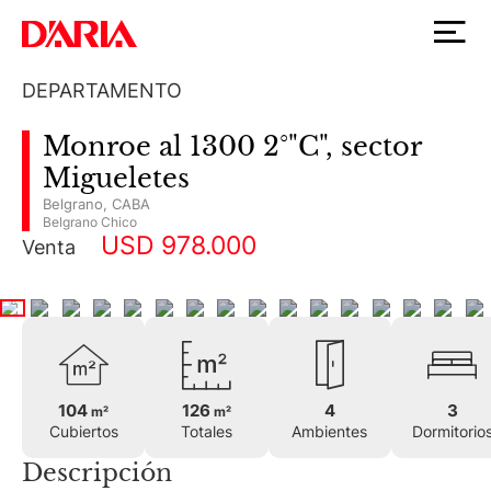
DEPARTAMENTO
Monroe al 1300 2°"C", sector
Migueletes
Belgrano
,
CABA
Belgrano Chico
USD 978.000
Venta
104
126
4
3
m²
m²
Cubiertos
Totales
Ambientes
Dormitorio
Descripción