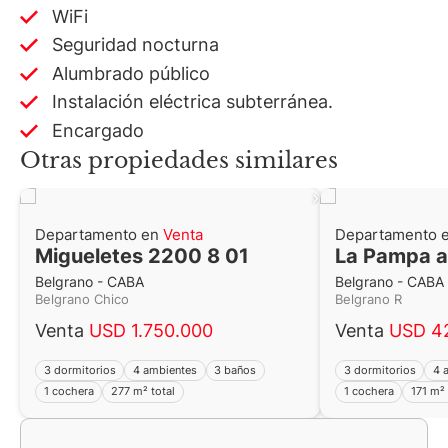
WiFi
Seguridad nocturna
Alumbrado público
Instalación eléctrica subterránea.
Encargado
Otras propiedades similares
Departamento en
Venta
Departamento 
Migueletes 2200 8 01
La Pampa a
Belgrano - CABA
Belgrano - CABA
Belgrano Chico
Belgrano R
Venta
USD 1.750.000
Venta
USD 4
3 dormitorios
4 ambientes
3 baños
3 dormitorios
4 
1 cochera
277 m² total
1 cochera
171 m² 