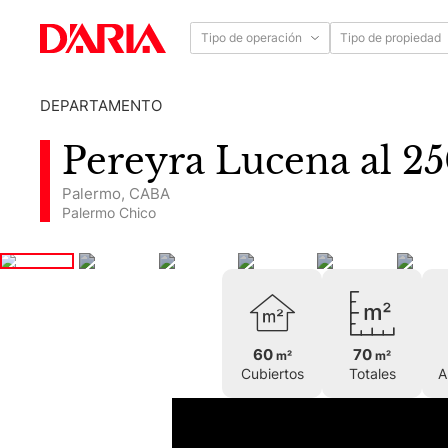
Tipo de operación
Tipo de propiedad
DEPARTAMENTO
Pereyra Lucena al 2
Palermo
,
CABA
Palermo Chico
60
70
m²
m²
Cubiertos
Totales
A