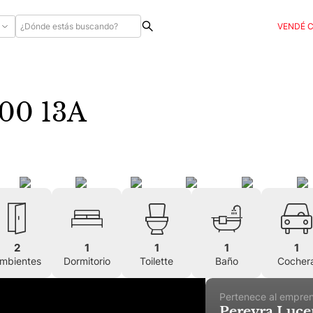
VENDÉ 
500 13A
2
1
1
1
1
mbientes
Dormitorio
Toilette
Baño
Cocher
Pertenece al empre
Pereyra Luce