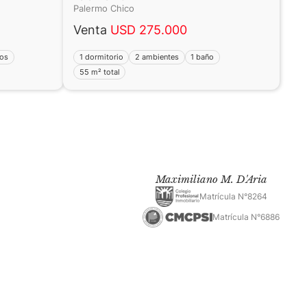
Palermo Chico
Venta
USD 275.000
ños
1 dormitorio
2 ambientes
1 baño
55 m² total
Maximiliano M. D'Aria
Matrícula N°8264
Matrícula N°6886