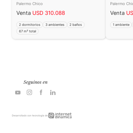
Palermo Chico
Palermo Ch
Venta
USD 310.088
Venta
US
2 dormitorios
3 ambientes
2 baños
1 ambiente
67 m² total
Seguinos en
Internet
Desarrollado con tecnología de
Dinámica