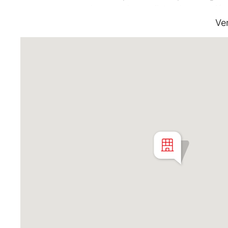
desayunadora, toilette de recepción.
un dormitorio de buenas dimensione
Ve
sector escritorio.
Cochera optativa - U$S 55.000 - no 
Martillero Maximiliano Miguel D'Aria
Matrícula CMCPSI N° 6886
Av. Libertador 4189 - La Lucila - Pro
Matrícula CUCICBA N° 8264
Av. Juramento 1775 - Belgrano - C