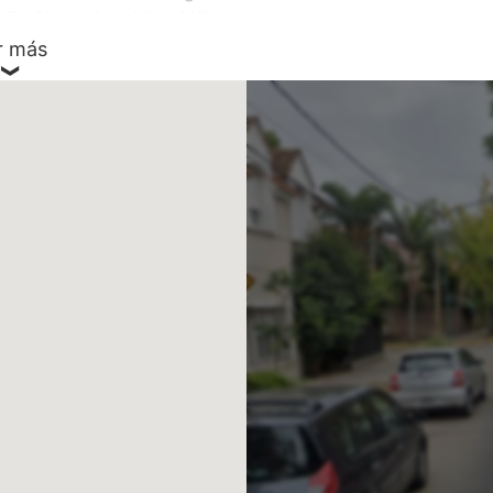
 En Planta Alta (piso 14°) se encuentra
s, con placard, baño completo y
r más
incluida en el precio de venta.
v. de Bs. As.
ABA