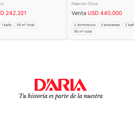
ico
Palermo Chico
D 242.321
Venta
USD 440.000
1 baño
56 m² total
2 dormitorios
3 ambientes
2 ba
90 m² total