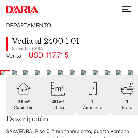
DEPARTAMENTO
Vedia al 2400 1 01
Saavedra
,
CABA
USD 117.715
Venta
36
40
1
1
m²
m²
Cubiertos
Totales
Ambiente
Baño
Descripción
SAAVEDRA. Piso 01°. monoambiente, puerta ventana