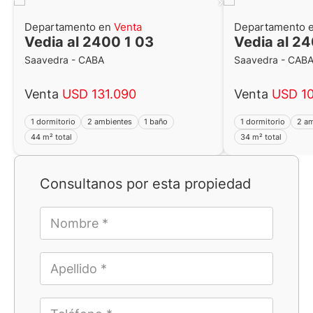
Departamento en
Venta
Departamento 
Vedia al 2400 1 03
Vedia al 24
Saavedra - CABA
Saavedra - CAB
Venta
USD 131.090
Venta
USD 10
1 dormitorio
2 ambientes
1 baño
1 dormitorio
2 a
44 m² total
34 m² total
Consultanos por esta propiedad