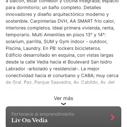
a balcón, estar comedor y cocina integrada; espacio
para dormitorio; un baño completo. Detalles
innovadores y diseño arquitectónico moderno y
sostenible. Carpinterías DVH, AA SMART frío calor,
interiores completos. Ideal primera vivienda, renta,
temporario. Multi Amenities en pisos 13° y 14°:
solarium, parrilla, SUM y Gym indoor - outdoor,
Piscina, Laundry. En PB: lockers bicicleteros.
Edificio desarrollado en esquina, con vistas largas
desde la calle Vedia hacia el Boulevard San Isidro
Labrador -arbolado y residencial-. La mejor
conectividad hacia el conurbano y CABA; muy cerca
de Gral. Paz, Parque Saavedra, Av. Cabildo, Av. del
Libertador, Parque de la Innovación, buses, Metrobus.
tren Mitre, subte.
Ver más
Formas de pago: ** Contado en U$s. ** Anticipo del
30% en U$s + saldo del 70% en pesos en 30 cuotas
Pertenece al emprendimiento
consecutivas y mensuales con ajuste mensual por
Liv On Vedia
Índice de la CAC (mismo precio que el de venta al