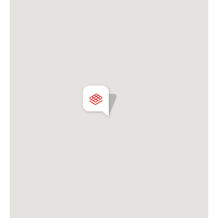
Matrícula CUCICBA N° 8264
Av. Juramento 1775 - Belgrano - CABA