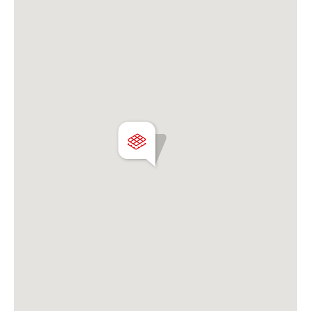
contigua, en muy mal estado de mantenimiento + un
tinglado / Galpón al fondo del terreno.
Zonificación C2U1
Superficie: 627,85
FOT: 3 FOS: 0,6Posibilidad de construcción: 1883m2
Martillero Maximiliano Miguel D'Aria
Matrícula CMCPSI N° 6886
Av. Libertador 4189 - La Lucila - Prov. de Bs. As.
Matrícula CUCICBA N° 8264
Av. Juramento 1775 - Belgrano - CABA