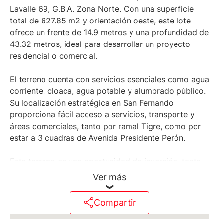
Lavalle 69, G.B.A. Zona Norte. Con una superficie
total de 627.85 m2 y orientación oeste, este lote
ofrece un frente de 14.9 metros y una profundidad de
43.32 metros, ideal para desarrollar un proyecto
residencial o comercial.
El terreno cuenta con servicios esenciales como agua
corriente, cloaca, agua potable y alumbrado público.
Su localización estratégica en San Fernando
proporciona fácil acceso a servicios, transporte y
áreas comerciales, tanto por ramal Tigre, como por
estar a 3 cuadras de Avenida Presidente Perón.
Este terreno es una oportunidad de inversión, tanto
como land Baking, como para desarrollar un
Ver más
emprendimiento en una zona con potencial futuro, y
muy buena ubicación.
Compartir
Actualmente tiene un local al frente, con una vivienda