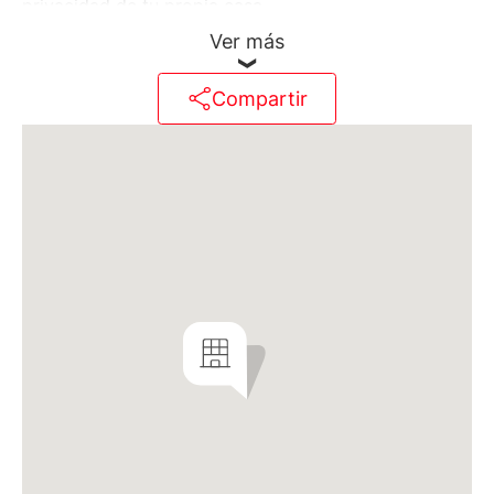
privacidad de tu propia casa.
En la PB habrá un Open Kitchen con terraza para
Ver más
recibir invitados y festejar acontecimientos
especiales en un ambiente de extrema calidez
Compartir
durante todos los ciclos del año. Contará con
mobiliario y materiales de lujo, una imponente parrilla
interna y una barra equipada para sushiman.
En el último piso, estará la Piscina ambientada con un
mobiliario exclusivo, un Lounge in-out, un Gimnasio
equipado con máquinas de última generación y un
sector diseñado para realizar ejercicios aeróbicos.
Las áreas comunes serán la perfecta extensión de tu
propia casa conviviendo en armonía con el gusto y
los detalles de terminación que tendrá todo el
proyecto.
LOS DEPARTAMENTOS
Todas las unidades fueron diseñadas