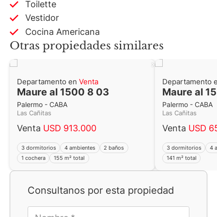
Toilette
Vestidor
Cocina Americana
Otras propiedades similares
Departamento en
Venta
Departamento 
Maure al 1500 8 03
Maure al 1
Palermo - CABA
Palermo - CABA
Las Cañitas
Las Cañitas
Venta
USD 913.000
Venta
USD 6
3 dormitorios
4 ambientes
2 baños
3 dormitorios
4 
1 cochera
155 m² total
141 m² total
Consultanos por esta propiedad