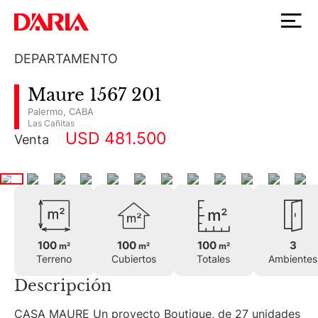
DEPARTAMENTO
Maure 1567 201
Palermo
,
CABA
Las Cañitas
USD 481.500
Venta
100
100
100
3
m²
m²
m²
Terreno
Cubiertos
Totales
Ambientes
Descripción
CASA MAURE Un proyecto Boutique, de 27 unidades