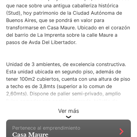
que nace sobre una antigua caballeriza histórica
(Stud), hoy patrimonio de la Ciudad Autónoma de
Buenos Aires, que se pondrá en valor para
transformarse en Casa Maure. Ubicado en el corazón
del barrio de La Imprenta sobre la calle Maure a
pasos de Avda Del Libertador.
Unidad de 3 ambientes, de excelencia constructiva.
Esta unidad ubicada en segundo piso, además de
tener 100m2 cubiertos, cuenta con una altura de piso
a techo es de 3,8mts (superior a lo comun de
2,60mts). Dispone de palier semi-privado, amplio
living comedor con cocina integrada, toilette de
recepción, lavadero, 2 amplios dormitorios en suite,
Ver más
uno de ellos con vestidor.
Pertenece al emprendimiento
Es un producto único, con amenities exclusivos, los
Casa Maure