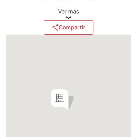
exclusivas unidades distribuidas en PB y 4 pisos, más
terraza propia para los departamentos ubicados en
Ver más
el último piso. Consta de semipisos de 3 ambientes
ubicados al frente o al contrafrente, con el
Compartir
dormitorio principal en suite, con vestidor y baño,
dormitorio junior con otro baño completo que sirve
también de toilette de recepción, amplio living
comedor, cocina independiente con lavadero
incorporado. Todos los ambientes tienen salida a
balcón corrido.
Las unidades del 4°piso poseen una terraza de uso
exclusivo con parrilla y toilette en el 5°piso, con
acceso por la escalera del edificio. Posibilidad de
armarse una pérgola a futuro (a cargo del
comprador).
La más alta calidad constructiva, con detalles de alta
gama, como portero visor digitalizado, cámaras de
seguridad con circuito cerrado de TV, carpinterías de