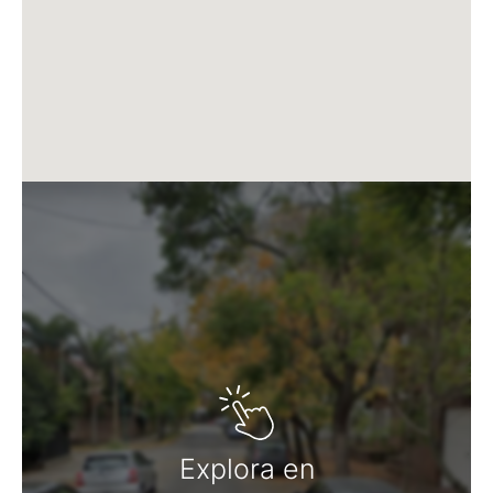
aluminio o PVC con DVH, muebles de cocina
completos con bajo mesadas y alacenas, mesadas de
Silestone o similar, placares con frentes e interiores
completos, herrajes de puertas interiores en bronce
satinado.
Portón corredizo automatizado para acceso a
cocheras. Barreras infrarrojas en todo el frente y
cámaras de seguridad.
TEMPUS es una línea edilicia con prestigio y
posicionamiento en el Partido de San Isidro:
TEMPUS Acassuso I
TEMPUS Acassuso II
TEMPUS Acassuso III
TEMPUS Acassuso IV
TEMPUS Martínez
TEMPUS Libertador
TEMPUS Perú
Explora en
TEMPUS Plaza