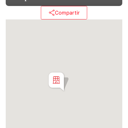
Matrícula CMCPSI N° 6886
Av. Libertador 4189 - La Lucila - Prov. de Bs. As.
Compartir
Matrícula CUCICBA N° 8264
Av. Juramento 1775 - Belgrano - CABA