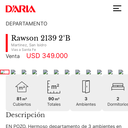
DEPARTAMENTO
Rawson 2139 2°B
Martinez
,
San Isidro
Vias a Santa Fe
USD 349.000
Venta
81
90
3
2
m²
m²
Cubiertos
Totales
Ambientes
Dormitorio
Descripción
EN POZO. Hermoso departamento de 3 ambientes en