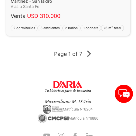
Martinez - San Isidro
Vias a Santa Fe
Venta
USD 310.000
2 dormitorios
3 ambientes
2 baños
1 cochera
76 m² total
Page
1 of 7
Maximiliano M. D'Aria
Matrícula N°8264
Matrícula N°6886