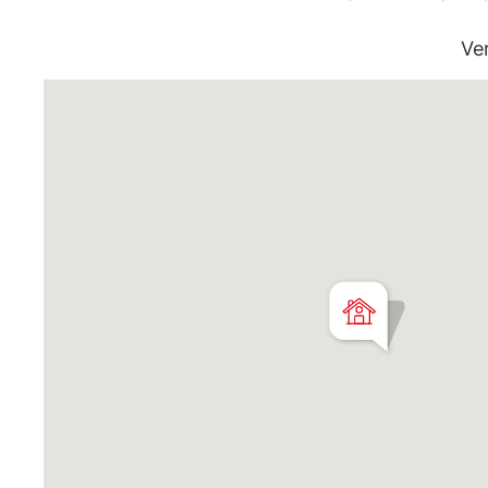
vestidor, cocina comedor muy comple
una hermosa galería cerrada con ven
Ve
de seguridad, en el lateral cochera 
Hermoso jardín super soleado y al 
La casa tiene techo de losa en toda 
tejas, pero esta apta para construir
portantes son de 30cm.
Apto crédito.
Martillero Maximiliano Miguel D'Aria