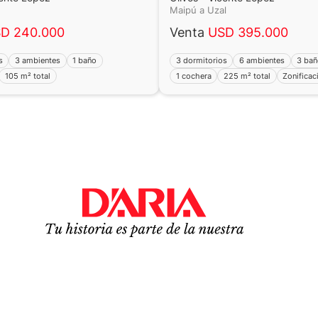
Maipú a Uzal
D 240.000
Venta
USD 395.000
s
3 ambientes
1 baño
3 dormitorios
6 ambientes
3 ba
105 m² total
1 cochera
225 m² total
Zonificac