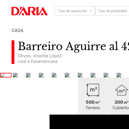
Tipo de operación
Tipo de propiedad
CASA
Barreiro Agu
Olivos
,
Vicente López
Uzal a Panamericana
500
200
m²
m²
Terreno
Cubierto