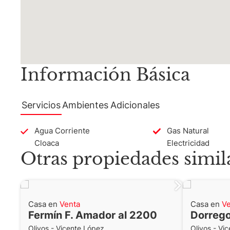
Matrícula CMCPSI N° 6886
Av. Libertador 4189 - La Lucila - Pro
Matrícula CUCICBA N° 8264
Av. Juramento 1775 - Belgrano - C
Información Básica
Servicios
Ambientes
Adicionales
Agua Corriente
Gas Natural
Cloaca
Electricidad
Otras propiedades simil
Casa en
Venta
Casa en
Ve
Fermín F. Amador al 2200
Dorrego
Olivos - Vicente López
Olivos - Vi