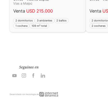
Vias a Maipú
Venta
USD 215.000
Venta
US
2 dormitorios
3 ambientes
2 baños
2 dormitorio
1 cochera
109 m² total
2 cocheras
Seguinos en
Internet
Desarrollado con tecnología de
Dinámica