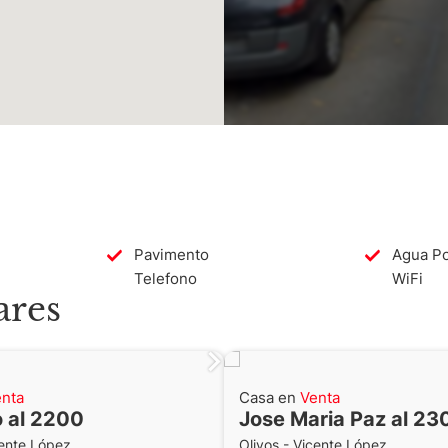
v. de Bs. As.
ABA
Pavimento
Agua Po
Telefono
WiFi
ares
nta
Casa en
Venta
 al 2200
Jose Maria Paz al 23
cente López
Olivos - Vicente López