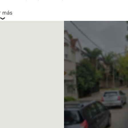
ta, amplia , luminosa con salida a
tanales de vidrio corredizos y rejas
r más
cubierta para 3 autos, lavadero.
fondo un quincho y un baño con ducha.
su superficie y sobre éste techo te
 una segunda planta, sus paredes