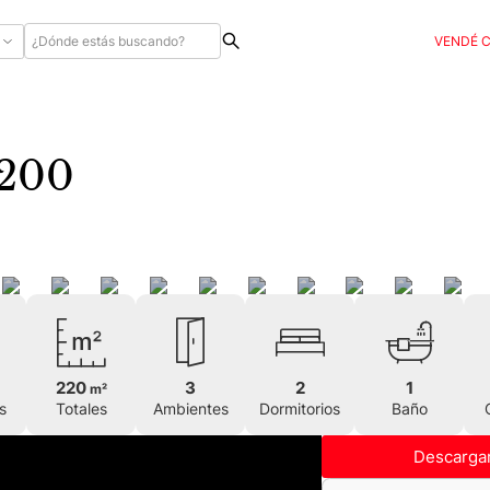
VENDÉ 
irre al 4200
220
3
2
1
m²
s
Totales
Ambientes
Dormitorios
Baño
Descargar