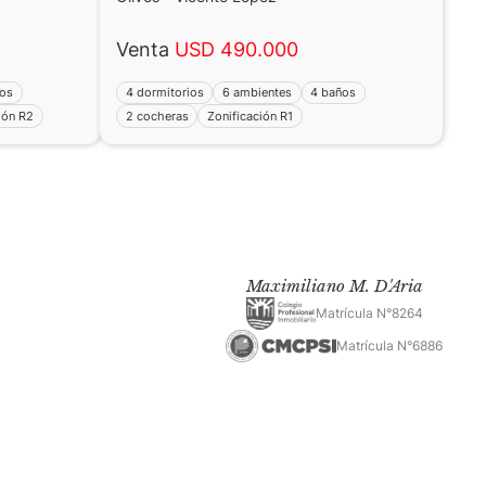
Venta
USD 490.000
ños
4 dormitorios
6 ambientes
4 baños
ión R2
2 cocheras
Zonificación R1
Maximiliano M. D'Aria
Matrícula N°8264
Matrícula N°6886