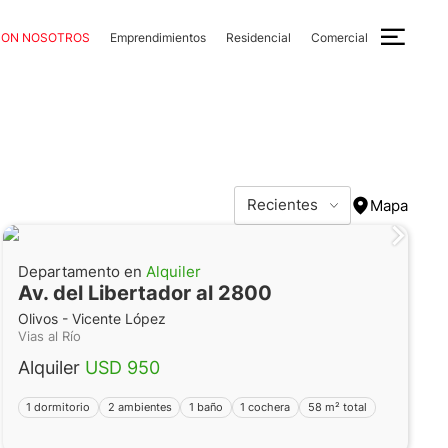
CON NOSOTROS
Emprendimientos
Residencial
Comercial
Recientes
Mapa
Departamento en
Alquiler
Av. del Libertador al 2800
Olivos - Vicente López
Vias al Río
Alquiler
USD 950
1 dormitorio
2 ambientes
1 baño
1 cochera
58 m² total