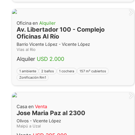
Oficina en
Alquiler
Av. Libertador 100 - Complejo
Oficinas Al Río
Barrio Vicente López - Vicente López
Vias al Rio
Alquiler
USD 2.000
1 ambiente
2 baños
1 cochera
157 m² cubiertos
Zonificación Rm1
Casa en
Venta
Jose Maria Paz al 2300
Olivos - Vicente López
Maipú a Uzal