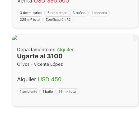
Venta
USD 395.000
3 dormitorios
6 ambientes
3 baños
1 cochera
225 m² total
Zonificación R2
Departamento en
Alquiler
Ugarte al 3100
Olivos - Vicente López
Alquiler
USD 450
1 ambiente
1 baño
26 m² total