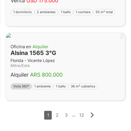
Venta
USD 175.000
1 dormitorio
2 ambientes
1 baño
1 cochera
55 m² total
Oficina en
Alquiler
Alsina 1565 3°G
Florida - Vicente López
Mitre/Este
Alquiler
ARS 800.000
Vista 360°
1 ambiente
1 baño
36 m² cubiertos
...
1
2
3
12