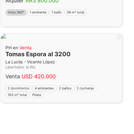
Alquiler
ARS 800.000
Vista 360°
1 ambiente
1 baño
39 m² total
PH en
Venta
Tomas Espora al 3200
La Lucila - Vicente López
Libertador al Río
Venta
USD 420.000
2 dormitorios
4 ambientes
2 baños
2 cocheras
163 m² total
Pileta