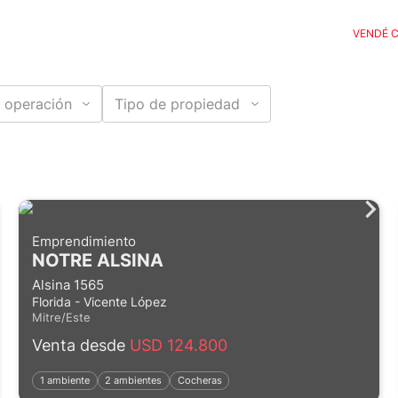
VENDÉ 
 operación
Tipo de propiedad
Emprendimiento
NOTRE ALSINA
Alsina 1565
Florida - Vicente López
Mitre/Este
Venta desde
USD 124.800
1 ambiente
2 ambientes
Cocheras