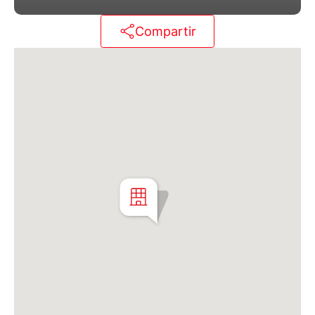
Compartir
Martillero Maximiliano Miguel D'Aria
Matrícula CMCPSI N° 6886
Av. Libertador 4189 - La Lucila - Prov. de Bs. As.
Matrícula CUCICBA N° 8264
Av. Juramento 1775 - Belgrano - CABA