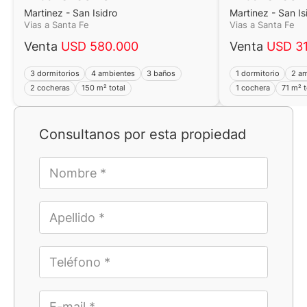
Martinez - San Isidro
Martinez - San Is
Vias a Santa Fe
Vias a Santa Fe
Venta
USD 580.000
Venta
USD 3
3 dormitorios
4 ambientes
3 baños
1 dormitorio
2 a
2 cocheras
150 m² total
1 cochera
71 m² t
Consultanos por esta propiedad