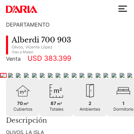
DEPARTAMENTO
Alberdi 700 903
Olivos
,
Vicente López
Vias a Maipú
USD 383.399
Venta
70
87
2
1
m²
m²
Cubiertos
Totales
Ambientes
Dormitorio
Descripción
OLIVOS. LA ISLA