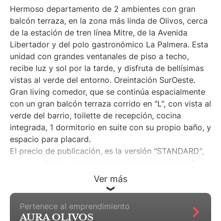
Hermoso departamento de 2 ambientes con gran
balcón terraza, en la zona más linda de Olivos, cerca
de la estación de tren línea Mitre, de la Avenida
Libertador y del polo gastronómico La Palmera. Esta
unidad con grandes ventanales de piso a techo,
recibe luz y sol por la tarde, y disfruta de bellísimas
vistas al verde del entorno. Oreintación SurOeste.
Gran living comedor, que se continúa espacialmente
con un gran balcón terraza corrido en "L", con vista al
verde del barrio, toilette de recepción, cocina
integrada, 1 dormitorio en suite con su propio baño, y
espacio para placard.
El precio de publicación, es la versión "STANDARD",
que se entrega con las siguientes terminaciones:*
Carpinterías interiores: marcos de chapa y puertas
Ver más
placa de madera. Herrajes Currao o similar.*
Terminaciones interiores de muros: enlucido de yeso
Pertenece al emprendimiento
con pintura.* Pisos de living comedor, dormitorios y
AURA OLIVOS