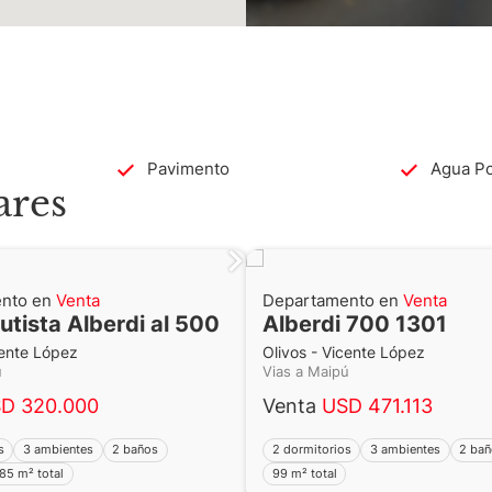
Pavimento
Agua Po
ares
nto en
Venta
Departamento en
Venta
utista Alberdi al 500
Alberdi 700 1301
cente López
Olivos - Vicente López
pú
Vias a Maipú
D 320.000
Venta
USD 471.113
s
3 ambientes
2 baños
2 dormitorios
3 ambientes
2 ba
85 m² total
99 m² total