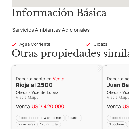
Información Básica
Servicios
Ambientes
Adicionales
Agua Corriente
Cloaca
Otras propiedades simil
Departamento en
Venta
Departame
Rioja al 2500
Juan Ba
Olivos - Vicente López
Olivos - Vi
Vias a Maipú
Vias a Mai
Venta
USD 420.000
Venta
US
2 dormitorios
3 ambientes
2 baños
2 dormitorio
2 cocheras
123 m² total
1 cochera