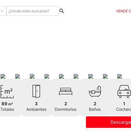
VENDÉ 
89
3
2
2
1
m²
Totales
Ambientes
Dormitorios
Baños
Cocher
Descargar