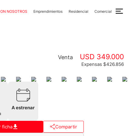
CON NOSOTROS
Emprendimientos
Residencial
Comercial
USD 349.000
Venta
Expensas $426.856
A estrenar
a
 ficha
Compartir