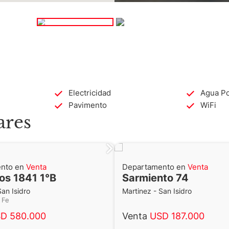
Electricidad
Agua Po
Pavimento
WiFi
ares
nto en
Venta
Departamento en
Venta
los 1841 1°B
Sarmiento 74
San Isidro
Martinez - San Isidro
a Fe
D 580.000
Venta
USD 187.000