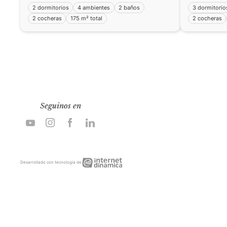
2 dormitorios
4 ambientes
2 baños
3 dormitorio
2 cocheras
175 m² total
2 cocheras
Seguinos en
Internet
Desarrollado con tecnología de
Dinámica