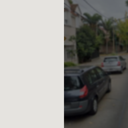
v. de Bs. As.
ABA