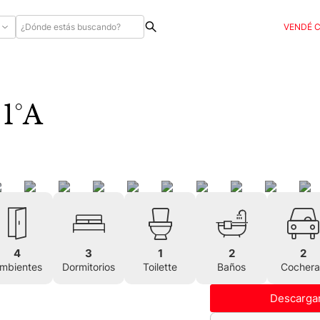
VENDÉ 
Av Libertador 12900 1°A
4
3
1
2
2
mbientes
Dormitorios
Toilette
Baños
Cochera
Descargar