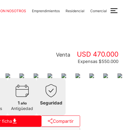
CON NOSOTROS
Emprendimientos
Residencial
Comercial
USD 470.000
Venta
Expensas $550.000
1
Seguridad
año
s
Antigüedad
 ficha
Compartir