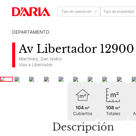
Tipo de operación
Tipo de propiedad
DEPARTAMENTO
Martinez
,
San Isidro
Vias a Libertador
104
108
m²
m²
Cubiertos
Totales
A
Descripción