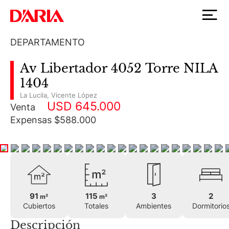
DEPARTAMENTO
Av Libertador 4052 Torre NILA
1404
La Lucila
,
Vicente López
USD 645.000
Venta
Expensas $588.000
91
115
3
2
m²
m²
Cubiertos
Totales
Ambientes
Dormitorio
Descripción