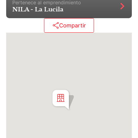
Pertenece al emprendimiento
NILA - La Lucila
Matrícula CMCPSI N° 6886
Av. Libertador 4189 - La Lucila - Prov. de Bs. As.
Compartir
Matrícula CUCICBA N° 8264
Av. Juramento 1775 - Belgrano - CABA