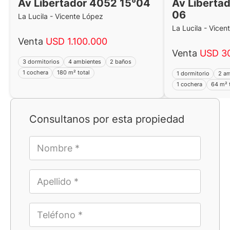
Av Libertador 4052 15°04
Av Libertad
06
La Lucila - Vicente López
La Lucila - Vicen
Venta
USD 1.100.000
Venta
USD 3
3 dormitorios
4 ambientes
2 baños
1 cochera
180 m² total
1 dormitorio
2 a
1 cochera
64 m² 
Consultanos por esta propiedad