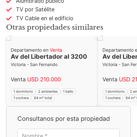
Alumbrado público
TV por Satélite
TV Cable en el edificio
Otras propiedades similares
Departamento en
Venta
Departamento 
Av del Libertador al 3200
Av del Libe
Victoria - San Fernando
Victoria - San F
Venta
USD 210.000
Venta
USD 2
1 dormitorio
2 ambientes
1 baño
1 dormitorio
2 a
1 cochera
64 m² total
1 cochera
64 m² 
Consultanos por esta propiedad