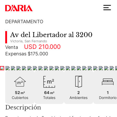
DEPARTAMENTO
Av del Libertador al 3200
Victoria
,
San Fernando
USD 210.000
Venta
Expensas $175.000
52
64
2
1
m²
m²
Cubiertos
Totales
Ambientes
Dormitorio
Descripción