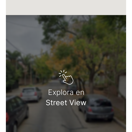
Martillero Maximiliano Miguel D'Aria
Matrícula CMCPSI N° 6886
Av. Libertador 4189 - La Lucila - Prov. de Bs. As.
Matrícula CUCICBA N° 8264
Av. Juramento 1775 - Belgrano - CABA
Explora en
Street View