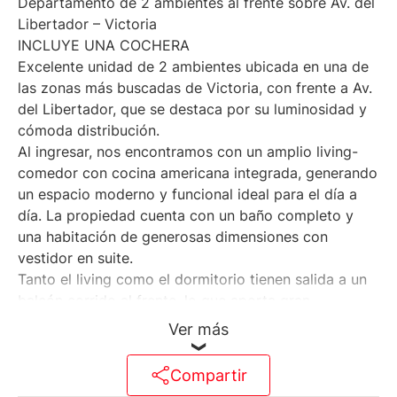
Departamento de 2 ambientes al frente sobre Av. del
Libertador – Victoria
INCLUYE UNA COCHERA
Excelente unidad de 2 ambientes ubicada en una de
las zonas más buscadas de Victoria, con frente a Av.
del Libertador, que se destaca por su luminosidad y
cómoda distribución.
Al ingresar, nos encontramos con un amplio living-
comedor con cocina americana integrada, generando
un espacio moderno y funcional ideal para el día a
día. La propiedad cuenta con un baño completo y
una habitación de generosas dimensiones con
vestidor en suite.
Tanto el living como el dormitorio tienen salida a un
balcón corrido al frente, lo que aporta gran
luminosidad y ventilación natural a todos los
Ver más
ambientes.
El departamento dispone de calefacción por losa
Compartir
radiante y preinstalación para equipos de aire