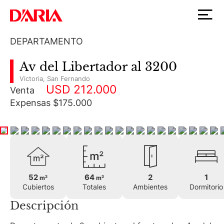
DEPARTAMENTO
Av del Libertador al 3200
Victoria
,
San Fernando
USD 212.000
Venta
Expensas $175.000
52
64
2
1
m²
m²
Cubiertos
Totales
Ambientes
Dormitorio
Descripción