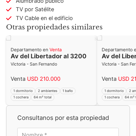
Alumbrado público
TV por Satélite
TV Cable en el edificio
Otras propiedades similares
Departamento en
Venta
Departamento 
Av del Libertador al 3200
Av del Libe
Victoria - San Fernando
Victoria - San F
Venta
USD 210.000
Venta
USD 2
1 dormitorio
2 ambientes
1 baño
1 dormitorio
2 a
1 cochera
64 m² total
1 cochera
64 m² 
Consultanos por esta propiedad