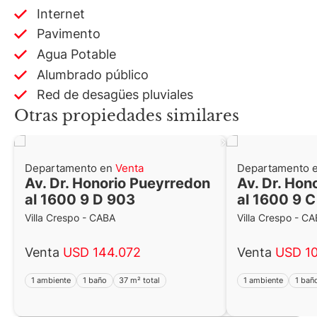
Internet
Pavimento
Agua Potable
Alumbrado público
Red de desagües pluviales
Otras propiedades similares
Departamento en
Venta
Departamento 
Av. Dr. Honorio Pueyrredon
Av. Dr. Hon
al 1600 9 D 903
al 1600 9 
Villa Crespo - CABA
Villa Crespo - C
Venta
USD 144.072
Venta
USD 1
1 ambiente
1 baño
37 m² total
1 ambiente
1 bañ