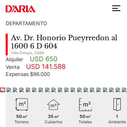
DEPARTAMENTO
Av. Dr. Honorio Pueyrredon al
1600 6 D 604
Villa Crespo
,
CABA
USD 650
Alquiler
USD 141.588
Venta
Expensas $96.000
50
35
50
1
m²
m²
m²
Terreno
Cubiertos
Totales
Ambiente