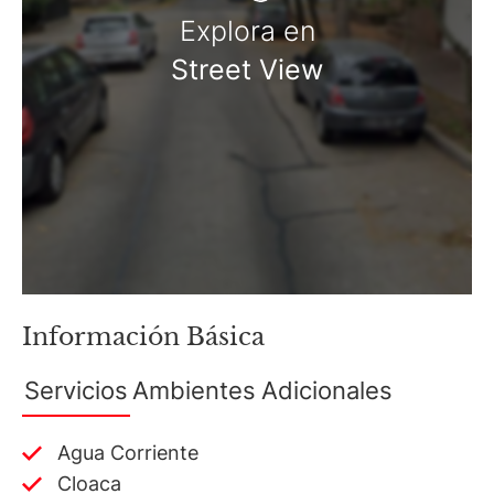
Explora en
Street View
Martillero Maximiliano Miguel D'Aria
Matrícula CMCPSI N° 6886
Av. Libertador 4189 - La Lucila - Prov. de Bs. As.
Matrícula CUCICBA N° 8264
Av. Juramento 1775 - Belgrano - CABA
Información Básica
Servicios
Ambientes
Adicionales
Agua Corriente
Cloaca