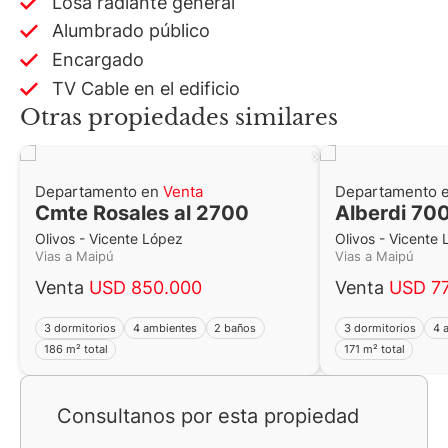
Losa radiante general
Alumbrado público
Encargado
TV Cable en el edificio
Otras propiedades similares
Departamento en
Venta
Departamento 
Cmte Rosales al 2700
Alberdi 70
Olivos - Vicente López
Olivos - Vicente
Vias a Maipú
Vias a Maipú
Venta
USD 850.000
Venta
USD 77
3 dormitorios
4 ambientes
2 baños
3 dormitorios
4 
186 m² total
171 m² total
Consultanos por esta propiedad