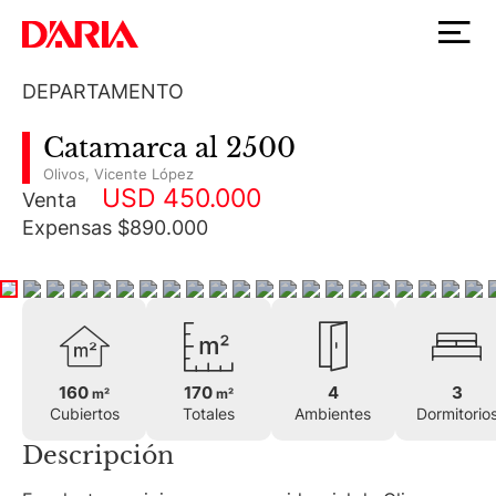
DEPARTAMENTO
Catamarca al 2500
Olivos
,
Vicente López
USD 450.000
Venta
Expensas $890.000
160
170
4
3
m²
m²
Cubiertos
Totales
Ambientes
Dormitorio
Descripción