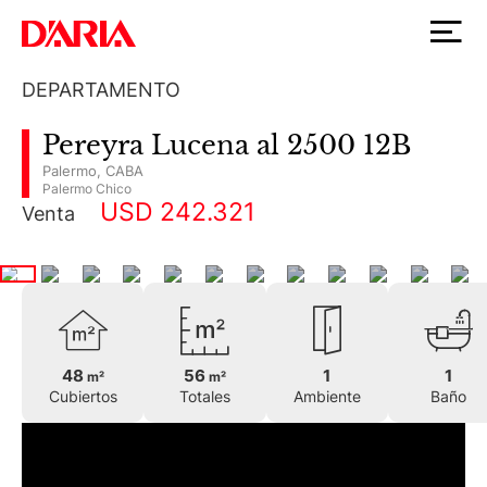
DEPARTAMENTO
Pereyra Lucena al 2500 12B
Palermo
,
CABA
Palermo Chico
USD 242.321
Venta
48
56
1
1
m²
m²
Cubiertos
Totales
Ambiente
Baño