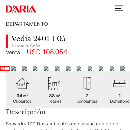
DEPARTAMENTO
Vedia 2401 1 05
Saavedra
,
CABA
USD 108.054
Venta
34
38
2
1
m²
m²
Cubiertos
Totales
Ambientes
Dormitorio
Descripción
Saavedra 01°. Dos ambientes en esquina con doble