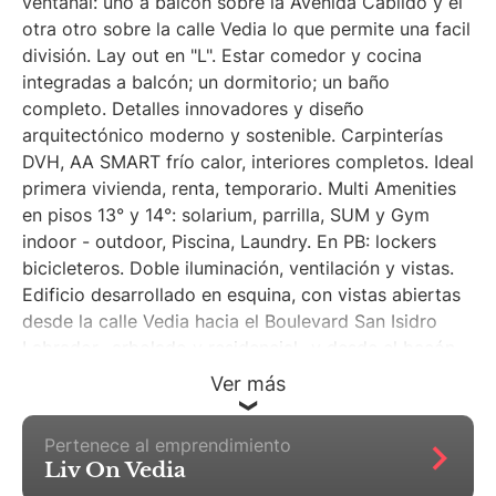
ventanal: uno a balcón sobre la Avenida Cabildo y el
otra otro sobre la calle Vedia lo que permite una facil
división. Lay out en "L". Estar comedor y cocina
integradas a balcón; un dormitorio; un baño
completo. Detalles innovadores y diseño
arquitectónico moderno y sostenible. Carpinterías
DVH, AA SMART frío calor, interiores completos. Ideal
primera vivienda, renta, temporario. Multi Amenities
en pisos 13° y 14°: solarium, parrilla, SUM y Gym
indoor - outdoor, Piscina, Laundry. En PB: lockers
bicicleteros. Doble iluminación, ventilación y vistas.
Edificio desarrollado en esquina, con vistas abiertas
desde la calle Vedia hacia el Boulevard San Isidro
Labrador -arbolado y residencial- y desde el bacón
al eje Cabildo y aledaños. La mejor conectividad
Ver más
hacia el conurbano y CABA; muy cerca de Gral. Paz,
Parque Saavedra, Av. Cabildo, Av. del Libertador,
Pertenece al emprendimiento
Parque de la Innovación, buses, Metrobus. tren Mitre,
Liv On Vedia
subte.