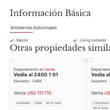
Información Básica
Ambientes
Adicionales
Balcón
Living comedor
Otras propiedades simil
Departamento en
Venta
Departame
Vedia al 2400 1 01
Vedia a
Saavedra - CABA
Saavedra -
Venta
USD 117.715
Venta
US
1 ambiente
1 baño
40 m² total
1 dormitorio
44 m² total