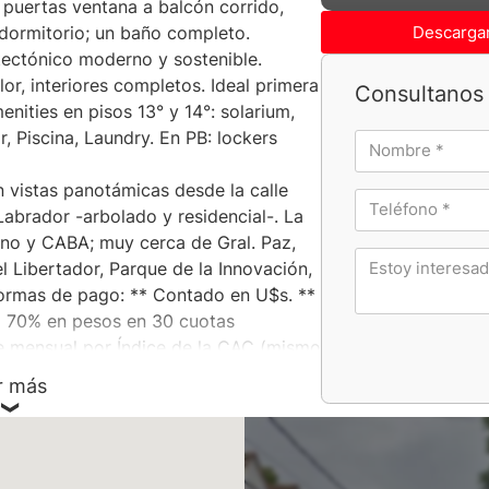
puertas ventana a balcón corrido,
Descargar
 dormitorio; un baño completo.
tectónico moderno y sostenible.
or, interiores completos. Ideal primera
Consultanos 
enities en pisos 13° y 14°: solarium,
, Piscina, Laundry. En PB: lockers
n vistas panotámicas desde la calle
Labrador -arbolado y residencial-. La
ano y CABA; muy cerca de Gral. Paz,
l Libertador, Parque de la Innovación,
Formas de pago: ** Contado en U$s. **
l 70% en pesos en 30 cuotas
e mensual por Índice de la CAC (mismo
 ** Anticipo: U$s 47.935 + 2 refuerzos
r más
ón hasta 180 cuotas fijas (15 años),
063 cada una.