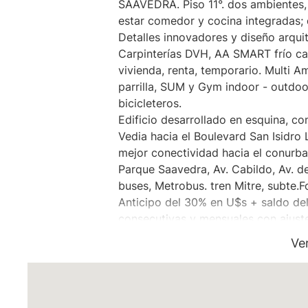
SAAVEDRA. Piso 11°. dos ambientes, 
estar comedor y cocina integradas;
Detalles innovadores y diseño arqui
Carpinterías DVH, AA SMART frío cal
vivienda, renta, temporario. Multi Am
parrilla, SUM y Gym indoor - outdoor
bicicleteros.
Edificio desarrollado en esquina, co
Vedia hacia el Boulevard San Isidro 
mejor conectividad hacia el conurb
Parque Saavedra, Av. Cabildo, Av. de
buses, Metrobus. tren Mitre, subte.
Anticipo del 30% en U$s + saldo de
consecutivas y mensuales con ajust
precio que el de venta al Contado).
Ve
de U$s 15.978 cada uno + financiaci
mensuales y consecutivas de U$s 1.