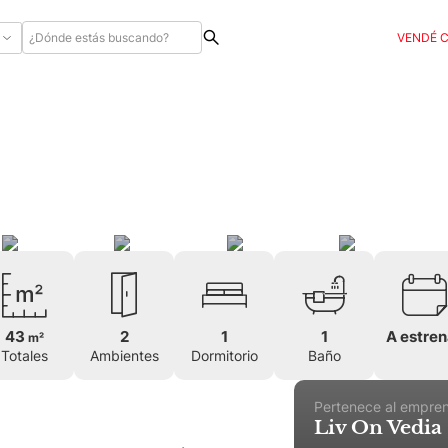
VENDÉ 
43
2
1
1
A estren
m²
Totales
Ambientes
Dormitorio
Baño
Pertenece al empre
Liv On Vedia