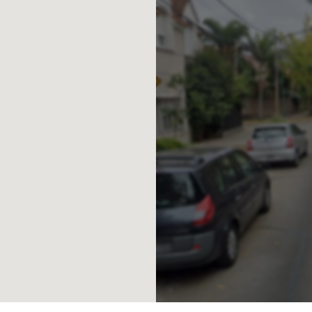
v. de Bs. As.
ABA