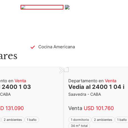
Cocina Americana
ares
nto en
Venta
Departamento en
Venta
l 2400 1 03
Vedia al 2400 1 04 i
 CABA
Saavedra - CABA
D 131.090
Venta
USD 101.760
2 ambientes
1 baño
1 dormitorio
2 ambientes
1 baño
34 m² total